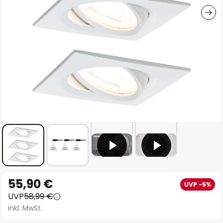
Zum
55,90 €
UVP -5%
Anfang
UVP
58,99 €
der
inkl. MwSt.
Bildgalerie