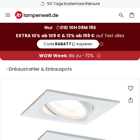
50 Tage kostenlose Retoure
Zum
Inhalt
springen
he
Nur
01D 10H 06M 19S
EXTRA 10% ab 109 € & 13% ab 159 €
auf fast alles
Code:
RABATT
kopieren
WOW Week:
Bis zu -70%
Einbaustrahler & Einbauspots
Zum
Ende
der
Bildgalerie
springen