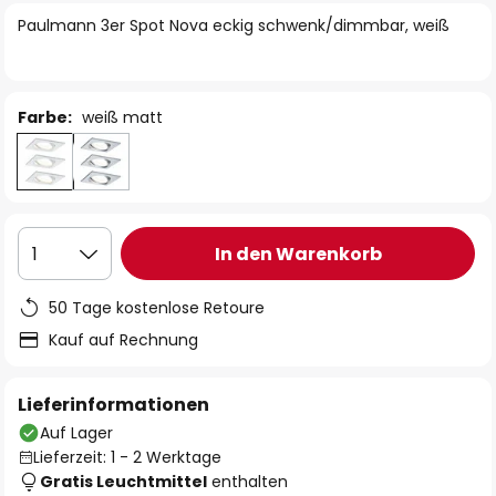
springen
Paulmann 3er Spot Nova eckig schwenk/dimmbar, weiß
Farbe:
weiß matt
In den Warenkorb
1
50 Tage kostenlose Retoure
Kauf auf Rechnung
Lieferinformationen
Auf Lager
Lieferzeit: 1 - 2 Werktage
Gratis Leuchtmittel
enthalten