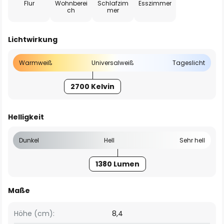
Flur
Wohnberei
Schlafzim
Esszimmer
ch
mer
Lichtwirkung
Warmweiß
Universalweiß
Tageslicht
2700 Kelvin
Helligkeit
Dunkel
Hell
Sehr hell
1380 Lumen
Maße
Höhe (cm):
8,4