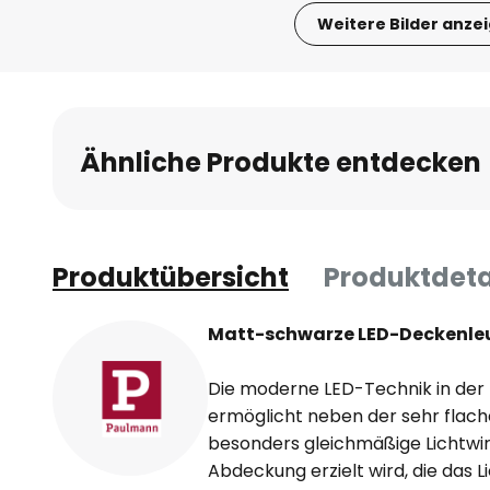
Weitere Bilder anze
Zum
Anfang
der
Bildgalerie
Ähnliche Produkte entdecken
springen
Produktübersicht
Produktdeta
Matt-schwarze LED-Deckenleuc
Die moderne LED-Technik in der
ermöglicht neben der sehr flac
besonders gleichmäßige Lichtwirk
Abdeckung erzielt wird, die das 