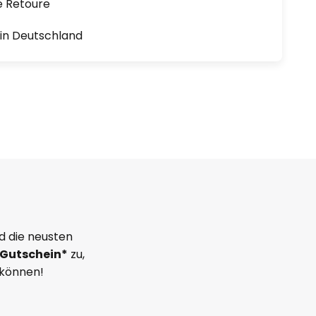
e Retoure
1 in Deutschland
d die neusten
Gutschein*
zu,
 können!