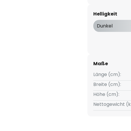
warz und Weiß und die eckige,
 Leuchte eine moderne Optik
Helligkeit
uelle für die
 sich neben einem schönen
Dunkel
ente und gleichmäßige, warme
Maße
Länge (cm):
Breite (cm):
Höhe (cm):
Nettogewicht (k