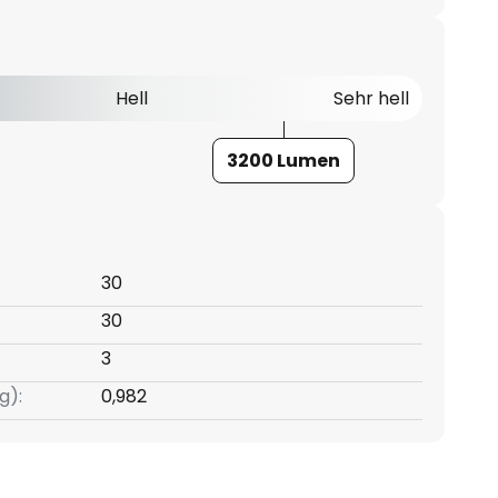
Hell
Sehr hell
3200 Lumen
30
30
3
g):
0,982