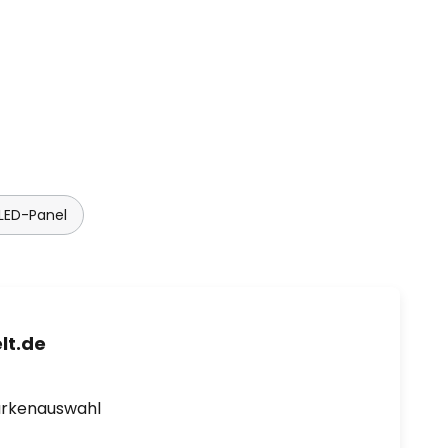
LED-Panel
lt.de
arkenauswahl