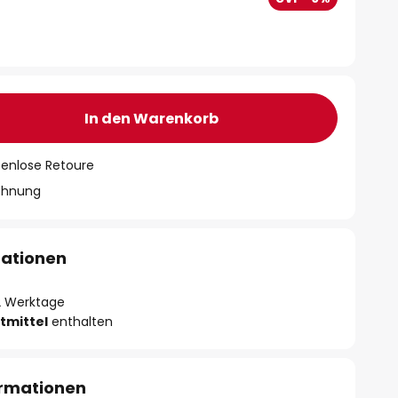
In den Warenkorb
tenlose Retoure
chnung
mationen
- 2 Werktage
tmittel
enthalten
ormationen