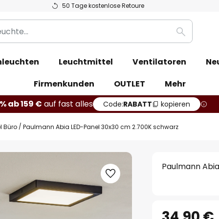
50 Tage kostenlose Retoure
Suche
leuchten
Leuchtmittel
Ventilatoren
Ne
Firmenkunden
OUTLET
Mehr
% ab 159 €
auf fast alles
Code:
RABATT
kopieren
l Büro
Paulmann Abia LED-Panel 30x30 cm 2.700K schwarz
Paulmann Abia
34,90 €