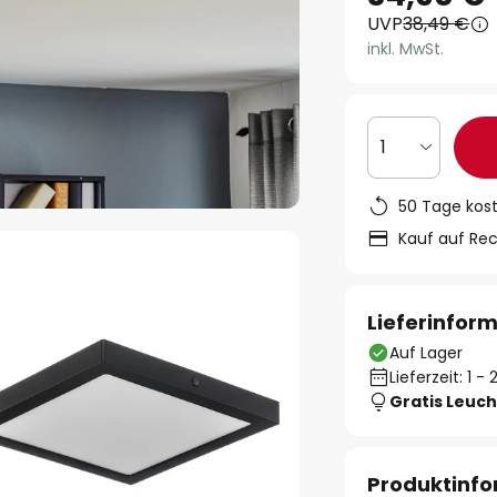
UVP
38,49 €
inkl. MwSt.
1
50 Tage kos
Kauf auf Re
Lieferinfor
Auf Lager
Lieferzeit: 1 
Gratis Leuch
Produktinf