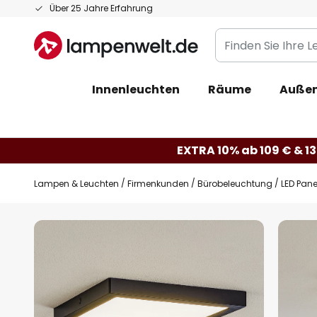
Zum
Über 25 Jahre Erfahrung
Inhalt
Finden
springen
Sie
Ihre
Innenleuchten
Räume
Außen
Leuchte...
EXTRA 10% ab 109 € & 13
Lampen & Leuchten
Firmenkunden
Bürobeleuchtung
LED Pane
Zum
Ende
der
Bildgalerie
springen