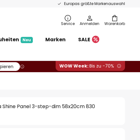
Europas größte Markenauswahl
Service
Anmelden
Warenkorb
uheiten
Marken
SALE
Neu
WOW Week:
Bis zu -70%
pieren
a Shine Panel 3-step-dim 58x20cm 830