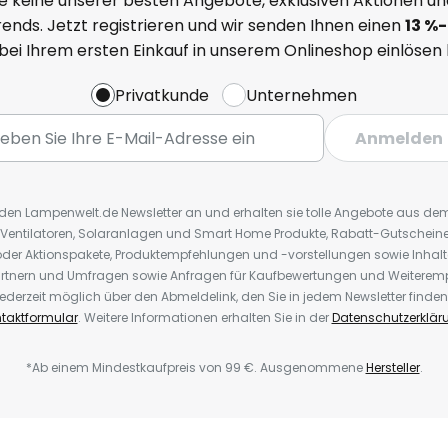
e keine unserer besten Angebote, exklusiven Aktionen un
ends. Jetzt registrieren und wir senden Ihnen einen
13
%
-
 bei Ihrem ersten Einkauf in unserem Onlineshop einlösen
Privatkunde
Unternehmen
Anmelden
r den Lampenwelt.de Newsletter an und erhalten sie tolle Angebote aus d
 Ventilatoren, Solaranlagen und Smart Home Produkte, Rabatt-Gutscheine,
der Aktionspakete, Produktempfehlungen und -vorstellungen sowie Inhal
rtnern und Umfragen sowie Anfragen für Kaufbewertungen und Weiteremp
ederzeit möglich über den Abmeldelink, den Sie in jedem Newsletter finden
taktformular
. Weitere Informationen erhalten Sie in der
Datenschutzerklär
*Ab einem Mindestkaufpreis von 99 €. Ausgenommene
Hersteller
.