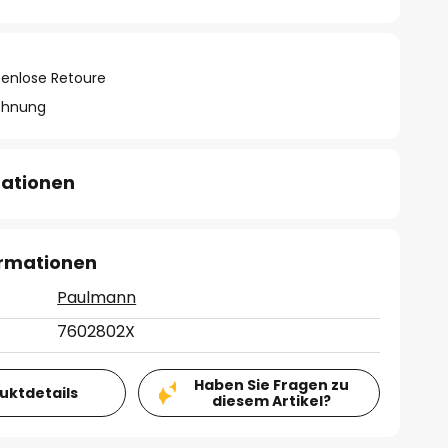
tenlose Retoure
chnung
mationen
ormationen
Paulmann
7602802X
Haben Sie Fragen zu
duktdetails
diesem Artikel?