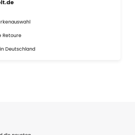
lt.de
arkenauswahl
e Retoure
1 in Deutschland