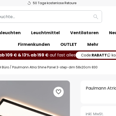
50 Tage kostenlose Retoure
Suche
leuchten
Leuchtmittel
Ventilatoren
Ne
Firmenkunden
OUTLET
Mehr
b 109 € & 13% ab 159 €
auf fast alles
Code:
RABATT
ko
l Büro
Paulmann Atria Shine Panel 3-step-dim 58x20cm 830
Paulmann Atri
inkl. MwSt.