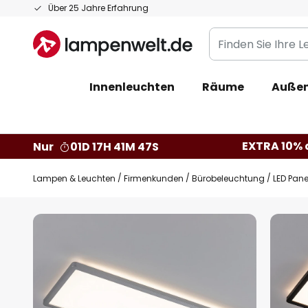
Zum
Über 25 Jahre Erfahrung
Inhalt
Finden
springen
Sie
Ihre
Innenleuchten
Räume
Außen
Leuchte...
EXTRA 10% a
Nur
01D 17H 41M 47S
Lampen & Leuchten
Firmenkunden
Bürobeleuchtung
LED Pane
Zum
Ende
der
Bildgalerie
springen