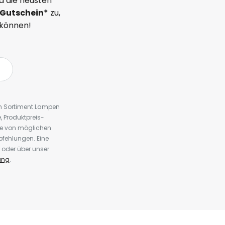
d die neusten
Gutschein*
zu,
 können!
em Sortiment Lampen
 Produktpreis-
te von möglichen
fehlungen. Eine
 oder über unser
ung
.