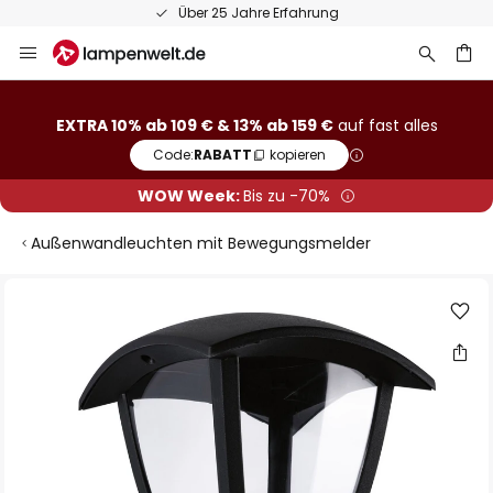
Über 25 Jahre Erfahrung
Zum
Inhalt
springen
he
EXTRA 10% ab 109 € & 13% ab 159 €
auf fast alles
Code:
RABATT
kopieren
WOW Week:
Bis zu -70%
Außenwandleuchten mit Bewegungsmelder
Zum
Ende
der
Bildgalerie
springen