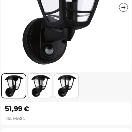
Zum
51,99 €
Anfang
der
inkl. MwSt.
Bildgalerie