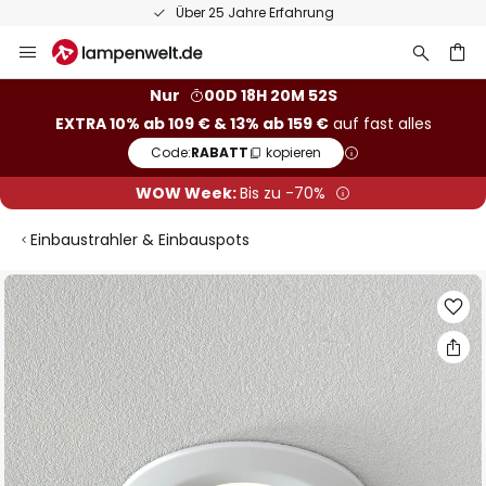
Über 25 Jahre Erfahrung
Zum
Inhalt
springen
he
Nur
00D 18H 20M 51S
EXTRA 10% ab 109 € & 13% ab 159 €
auf fast alles
Code:
RABATT
kopieren
WOW Week:
Bis zu -70%
Einbaustrahler & Einbauspots
Zum
Ende
der
Bildgalerie
springen