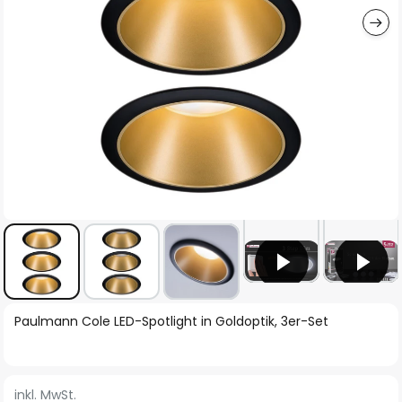
Zum
Paulmann Cole LED-Spotlight in Goldoptik, 3er-Set
Anfang
der
Bildgalerie
inkl. MwSt.