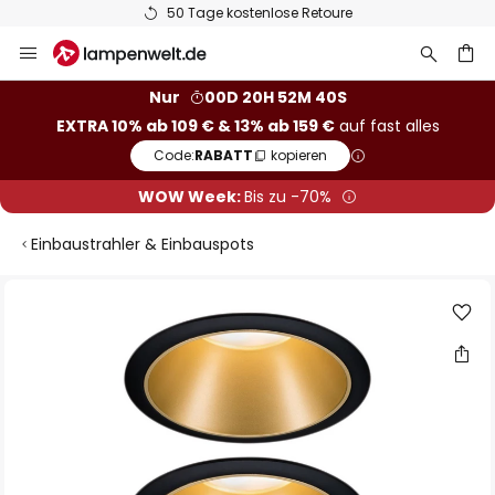
50 Tage kostenlose Retoure
Zum
Inhalt
springen
he
Nur
00D 20H 52M 40S
EXTRA 10% ab 109 € & 13% ab 159 €
auf fast alles
Code:
RABATT
kopieren
WOW Week:
Bis zu -70%
Einbaustrahler & Einbauspots
Zum
Ende
der
Bildgalerie
springen