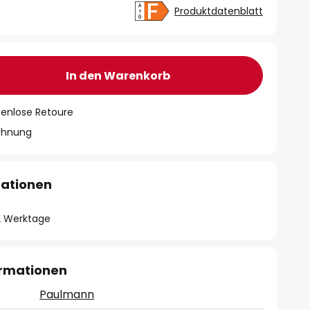
Produktdatenblatt
In den Warenkorb
tenlose Retoure
chnung
mationen
- 2 Werktage
ormationen
Paulmann