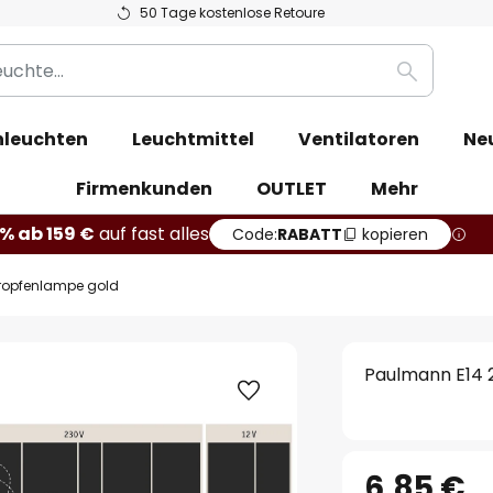
50 Tage kostenlose Retoure
Suche
leuchten
Leuchtmittel
Ventilatoren
Ne
Firmenkunden
OUTLET
Mehr
% ab 159 €
auf fast alles
Code:
RABATT
kopieren
Tropfenlampe gold
Paulmann E14 
6,85 €