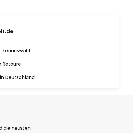
lt.de
arkenauswahl
e Retoure
1 in Deutschland
d die neusten