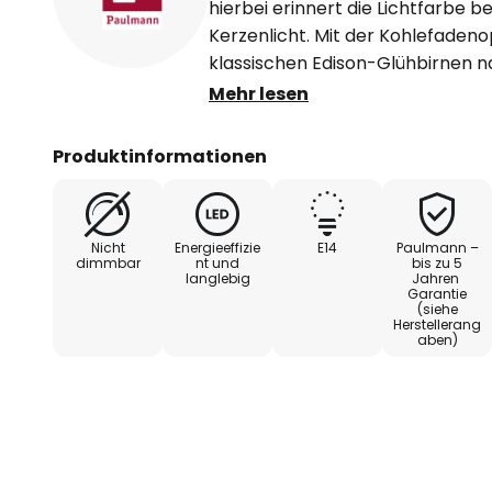
hierbei erinnert die Lichtfarbe 
Kerzenlicht. Mit der Kohlefadeno
klassischen Edison-Glühbirnen 
einen Hauch von Nostalgie. Ger
Mehr lesen
für dekorative Zwecke bietet sic
Merkmale: - kann nicht gedimmt 
Produktinformationen
Filament-Technik - besonders w
Nicht
Energieeffizie
E14
Paulmann –
dimmbar
nt und
bis zu 5
langlebig
Jahren
Garantie
(siehe
Herstellerang
aben)