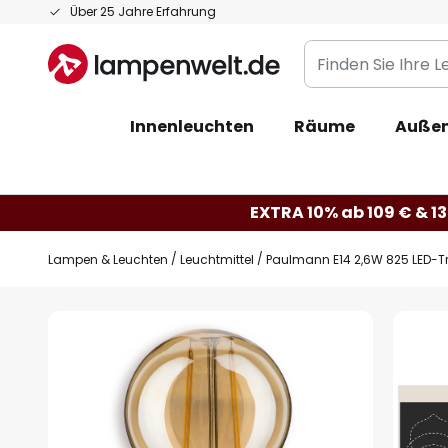
Zum
Über 25 Jahre Erfahrung
Inhalt
Finden
springen
Sie
Ihre
Innenleuchten
Räume
Außen
Leuchte...
EXTRA 10% ab 109 € & 13
Lampen & Leuchten
Leuchtmittel
Paulmann E14 2,6W 825 LED-
Zum
Ende
der
Bildgalerie
springen