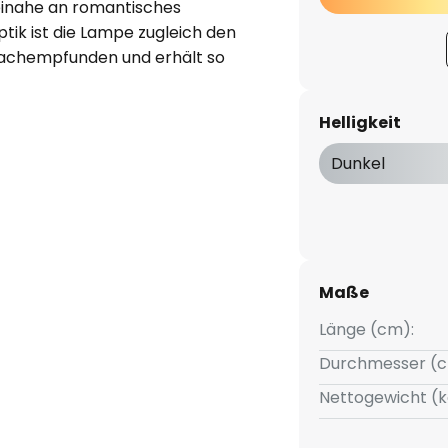
beinahe an romantisches
ptik ist die Lampe zugleich den
nachempfunden und erhält so
ade zur Akzentbeleuchtung und
h das E14-Leuchtmittel an.
Helligkeit
werden - effiziente LED-
armer Lichtcharakter
Dunkel
Maße
Länge (cm):
Durchmesser (c
Nettogewicht (k