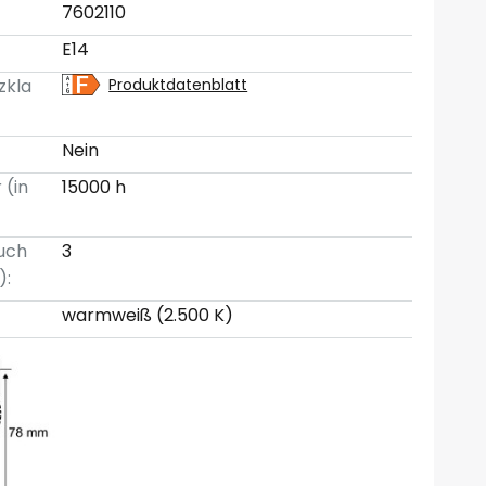
7602110
E14
zkla
Produktdatenblatt
Nein
 (in
15000 h
uch
3
):
warmweiß (2.500 K)