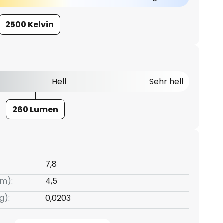
2500 Kelvin
Hell
Sehr hell
260 Lumen
7,8
m):
4,5
g):
0,0203