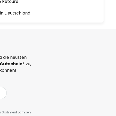
e Retoure
1 in Deutschland
d die neusten
Gutschein*
zu,
 können!
em Sortiment Lampen