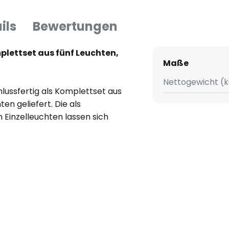
ils
Bewertungen
plettset aus fünf Leuchten,
Maße
Nettogewicht (k
lussfertig als Komplettset aus
ten geliefert. Die als
Einzelleuchten lassen sich
 Seil positionieren, sondern auch
ie einzelnen Leuchten in
en können. Das macht ein
ür lange Flure oder verwinkelte
nn an der Decke, aber auch an
and montiert werden. Es ist
ß leuchtenden LEDs bestückt
nd energiesparende Lichtquelle