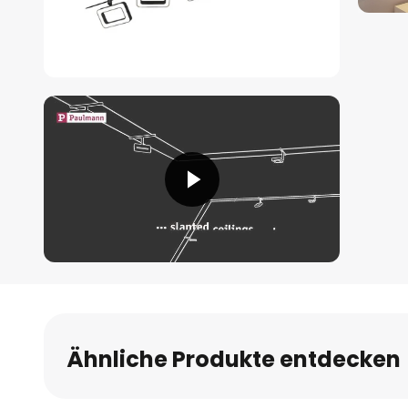
Zum
Anfang
der
Bildgalerie
Ähnliche Produkte entdecken
springen