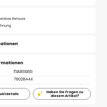
tenlose Retoure
chnung
mationen
ormationen
Paulmann
7602844X
Haben Sie Fragen zu
duktdetails
diesem Artikel?