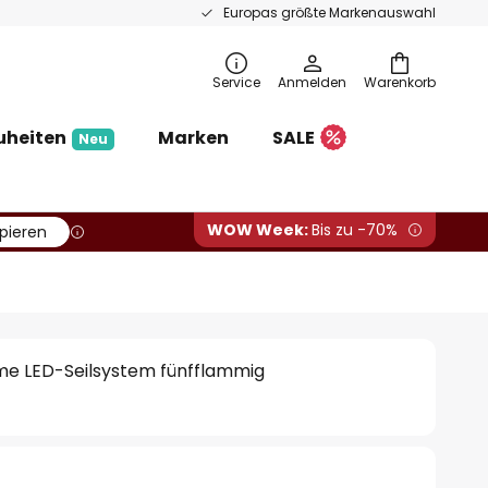
Europas größte Markenauswahl
Service
Anmelden
Warenkorb
uheiten
Marken
SALE
Neu
WOW Week:
Bis zu -70%
pieren
e LED-Seilsystem fünfflammig