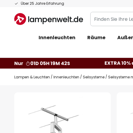
Zum
Über 25 Jahre Erfahrung
Inhalt
Finden
springen
Sie
Ihre
Innenleuchten
Räume
Außen
Leuchte...
EXTRA 10% a
Nur
01D 05H 19M 41S
Lampen & Leuchten
Innenleuchten
Seilsysteme
Seilsysteme 
Zum
Ende
der
Bildgalerie
springen