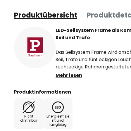
Produktübersicht
Produktdeta
LED-Seilsystem Frame als Kom
Seil und Trafo
Das Seilsystem Frame wird ansch
Seil, Trafo und fünf eckigen Leuch
rechteckige Rahmen gestalteten 
nicht nur an beliebiger Stelle am
Mehr lesen
drehen und schwenken, so dass d
verschiedene Richtungen strahl
Produktinformationen
Seilsystem zur idealen Leuchte f
Räume. Das Seilsystem Frame ka
einer Dachschräge oder an der W
Nicht
Energieeffizie
mit energieeffizienten, warmwei
dimmbar
nt und
langlebig
und ist damit eine zeitgemäße u