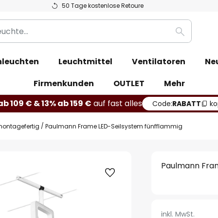
50 Tage kostenlose Retoure
Suche
leuchten
Leuchtmittel
Ventilatoren
Ne
Firmenkunden
OUTLET
Mehr
b 109 € & 13% ab 159 €
auf fast alles
Code:
RABATT
ko
montagefertig
Paulmann Frame LED-Seilsystem fünfflammig
Paulmann Fram
inkl. MwSt.