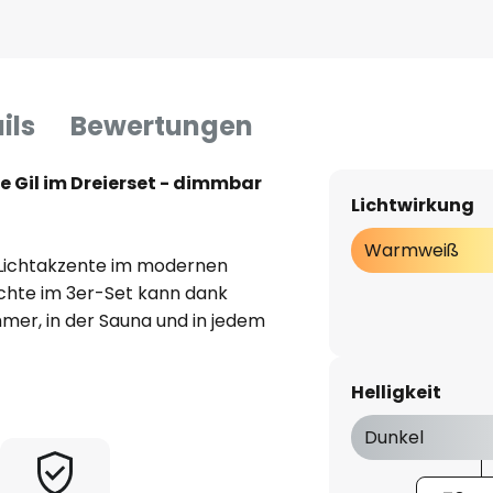
ils
Bewertungen
 Gil im Dreierset - dimmbar
Lichtwirkung
Warmweiß
 Lichtakzente im modernen
chte im 3er-Set kann dank
mer, in der Sauna und in jedem
werden. Der dekorative
tiefer sitzenden Lichtpunkte
Helligkeit
technische Brillanz aus: Sie
ich verketten und ihr Licht kann
Dunkel
 dreistufig gedimmt und so die
t werden: 100 %, 50 % oder 25