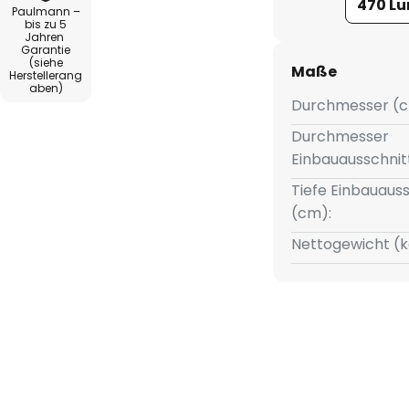
470 L
Paulmann –
r, der Austausch sollte von
bis zu 5
Jahren
n werden.
Garantie
(siehe
Maße
Herstellerang
aben)
Durchmesser (c
Durchmesser
Einbauausschnit
Tiefe Einbauauss
(cm):
Nettogewicht (k