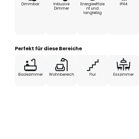
Dimmbar
Inklusive
Energieeffizie
IP44
%. Die LEDs sind zudem wechselba
Dimmer
nt und
langlebig
einem Fachbetrieb vorgenomme
- 230V-Direktanschluss
Perfekt für diese Bereiche
Badezimmer
Wohnbereich
Flur
Esszimmer