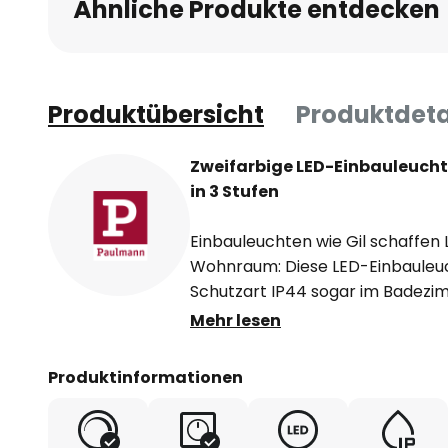
Ähnliche Produkte entdecken
springen
Produktübersicht
Produktdeta
Zweifarbige LED-Einbauleuchte
in 3 Stufen
Einbauleuchten wie Gil schaffen
Wohnraum: Diese LED-Einbauleu
Schutzart IP44 sogar im Badezim
anderen Feuchtraum verwendet 
Mehr lesen
Zylinder steht etwas hervor. Die 
strahlen warmweißes Licht sowie 
Produktinformationen
lassen sich untereinander unendl
über den normalen Wandschalter
gewünschte Lichtstimmung erziel