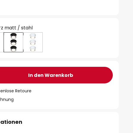
z matt / stahl
In den Warenkorb
tenlose Retoure
chnung
mationen