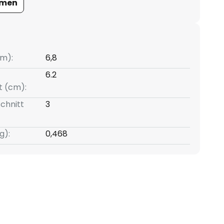
umen
m):
6,8
6.2
t (cm):
chnitt
3
g):
0,468