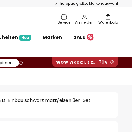
Europas größte Markenauswahl
Service
Anmelden
Warenkorb
uheiten
Marken
SALE
Neu
WOW Week:
Bis zu -70%
pieren
LED-Einbau schwarz matt/eisen 3er-Set