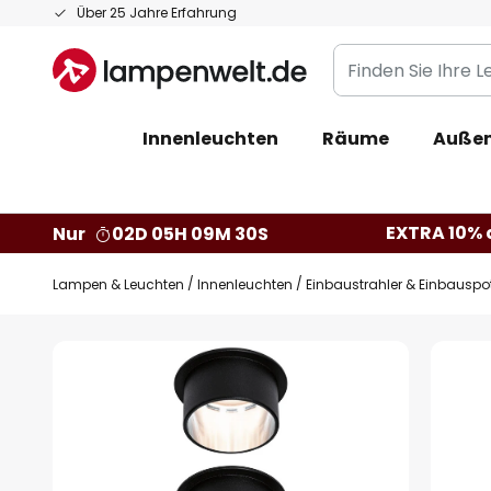
Zum
Über 25 Jahre Erfahrung
Inhalt
Finden
springen
Sie
Ihre
Innenleuchten
Räume
Außen
Leuchte...
EXTRA 10% a
Nur
02D 05H 09M 29S
Lampen & Leuchten
Innenleuchten
Einbaustrahler & Einbauspo
Zum
Ende
der
Bildgalerie
springen