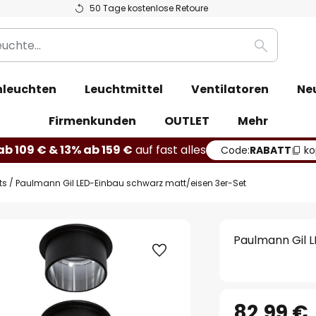
50 Tage kostenlose Retoure
Suche
leuchten
Leuchtmittel
Ventilatoren
Ne
Firmenkunden
OUTLET
Mehr
b 109 € & 13% ab 159 €
auf fast alles
Code:
RABATT
ko
ts
Paulmann Gil LED-Einbau schwarz matt/eisen 3er-Set
Paulmann Gil 
82,99 €