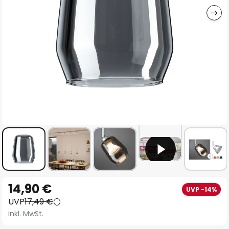
Zum
14,90 €
UVP -14%
Anfang
UVP
17,49 €
der
inkl. MwSt.
Bildgalerie