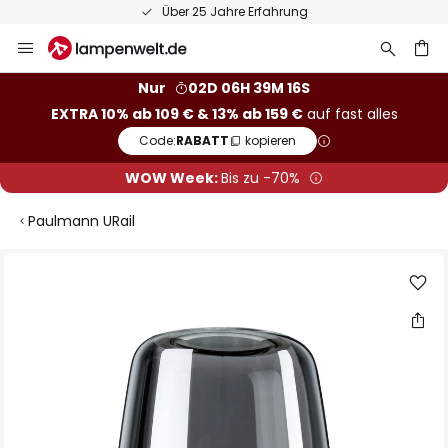
Über 25 Jahre Erfahrung
Zum
Inhalt
springen
he
Nur
02D 06H 39M 15S
EXTRA 10% ab 109 € & 13% ab 159 €
auf fast alles
Code:
RABATT
kopieren
WOW Week:
Bis zu -70%
Paulmann URail
Zum
Ende
der
Bildgalerie
springen