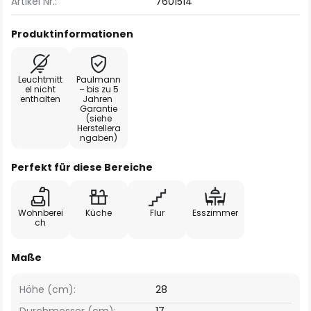
Artikel Nr.:
7601514
Produktinformationen
Leuchtmitt
Paulmann
el nicht
– bis zu 5
enthalten
Jahren
Garantie
(siehe
Herstellera
ngaben)
Perfekt für diese Bereiche
Wohnberei
Küche
Flur
Esszimmer
ch
Maße
Höhe (cm):
28