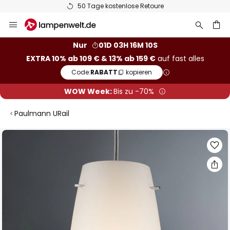
50 Tage kostenlose Retoure
Zum
Inhalt
springen
he
Nur
01D 03H 16M 09S
EXTRA 10% ab 109 € & 13% ab 159 €
auf fast alles
Code:
RABATT
kopieren
WOW Week:
Bis zu -70%
Paulmann URail
Zum
Ende
der
Bildgalerie
springen