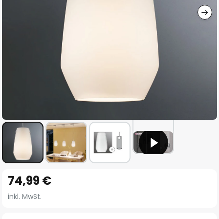
Zum
74,99 €
Anfang
der
inkl. MwSt.
Bildgalerie