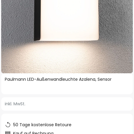
Zum
Paulmann LED-Außenwandleuchte Azalena, Sensor
Anfang
der
Bildgalerie
inkl. MwSt.
springen
50 Tage kostenlose Retoure
Kauf auf Rechnung