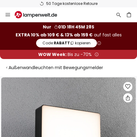
50 Tage kostenlose Retoure
Zum
Inhalt
springen
he
Nur
01D 18H 45M 28S
EXTRA 10% ab 109 € & 13% ab 159 €
auf fast alles
Code:
RABATT
kopieren
WOW Week:
Bis zu -70%
Außenwandleuchten mit Bewegungsmelder
Zum
Ende
der
Bildgalerie
springen