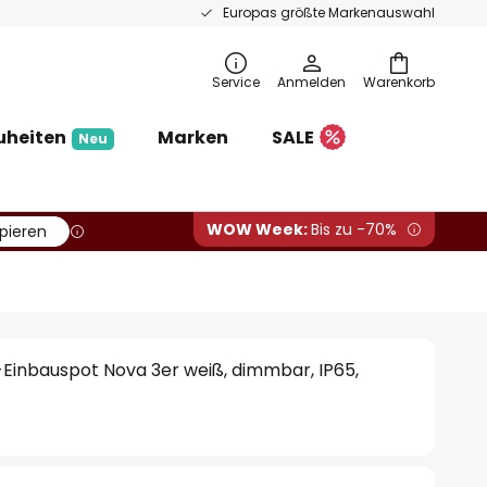
Europas größte Markenauswahl
Service
Anmelden
Warenkorb
uheiten
Marken
SALE
Neu
WOW Week:
Bis zu -70%
pieren
Einbauspot Nova 3er weiß, dimmbar, IP65,