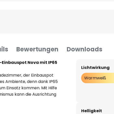
ils
Bewertungen
Downloads
ED-Einbauspot Nova mit IP65
Lichtwirkung
adezimmer, der Einbauspot
Warmweiß
les Ambiente, denn dank IP65
um Einsatz kommen. Mit Hilfe
ismus kann die Ausrichtung
timal eingestellt werden.
hte Nova ganz simpel mit
Helligkeit
ie ganz ohne den störenden