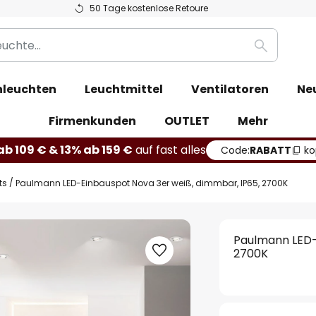
50 Tage kostenlose Retoure
Suche
leuchten
Leuchtmittel
Ventilatoren
Ne
Firmenkunden
OUTLET
Mehr
b 109 € & 13% ab 159 €
auf fast alles
Code:
RABATT
ko
ts
Paulmann LED-Einbauspot Nova 3er weiß, dimmbar, IP65, 2700K
Paulmann LED-
2700K