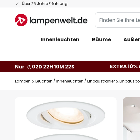
Zum
Über 25 Jahre Erfahrung
Inhalt
Finden
springen
Sie
Ihre
Innenleuchten
Räume
Außen
Leuchte...
EXTRA 10% a
Nur
02D 22H 10M 21S
Lampen & Leuchten
Innenleuchten
Einbaustrahler & Einbauspo
Zum
Ende
der
Bildgalerie
springen