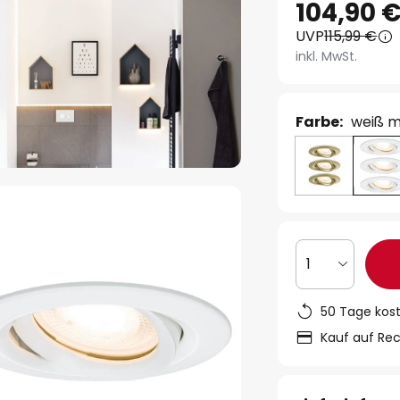
104,90 
UVP
115,99 €
inkl. MwSt.
Farbe:
weiß m
1
50 Tage kos
Kauf auf Re