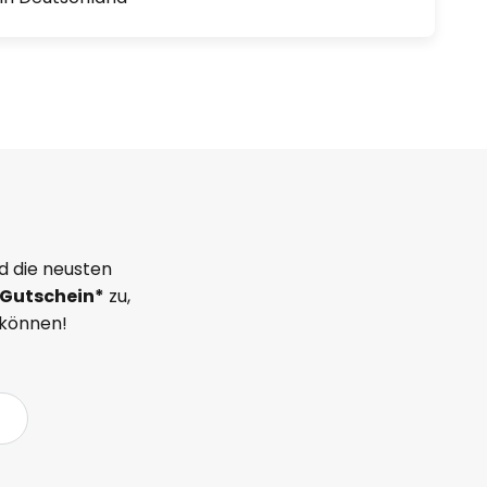
d die neusten
Gutschein*
zu,
 können!