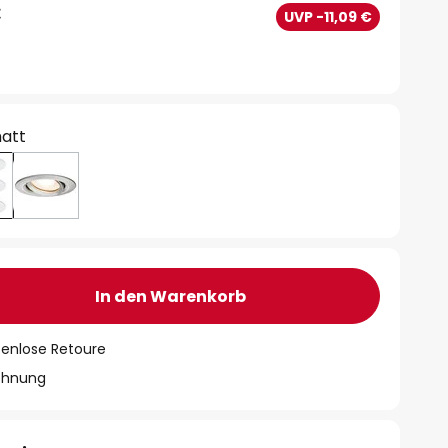
€
UVP -11,09 €
att
In den Warenkorb
tenlose Retoure
chnung