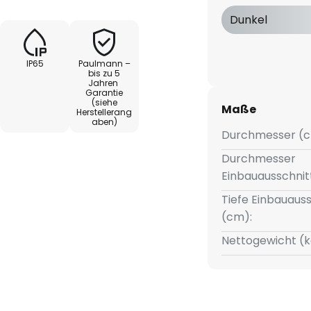
Dunkel
ich in dreifacher Ausführung
IP65
Paulmann –
he ausgeleuchtet werden
bis zu 5
Jahren
ei GU10 LED-Leuchtmittel
Garantie
eißen Licht für eine
(siehe
Maße
Herstellerang
nd gleichzeitíg
aben)
Durchmesser (c
n sind für den 230V-
nnen ganz unkompliziert
Durchmesser
Einbauausschnit
Tiefe Einbauauss
lektronische Trafos
(cm):
Nettogewicht (k