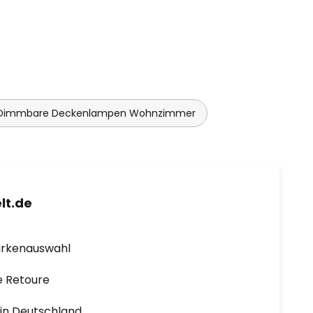
Dimmbare Deckenlampen Wohnzimmer
lt.de
arkenauswahl
e Retoure
1 in Deutschland