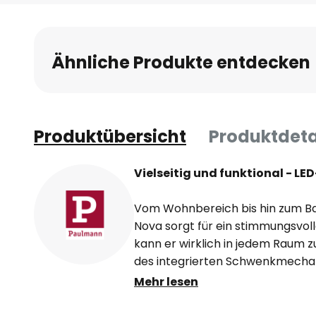
Anfang
der
Bildgalerie
Ähnliche Produkte entdecken
springen
Produktübersicht
Produktdeta
Vielseitig und funktional - L
Vom Wohnbereich bis hin zum B
Nova sorgt für ein stimmungsvol
kann er wirklich in jedem Raum z
des integrierten Schwenkmechan
des großflächigen Lichtkegels op
Mehr lesen
Zudem lässt sich die Einbauleuc
Haltefedern montieren, wobei s