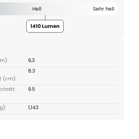
Hell
Sehr hell
1410 Lumen
m):
9,3
8.3
t (cm):
chnitt
9.5
g):
1,143