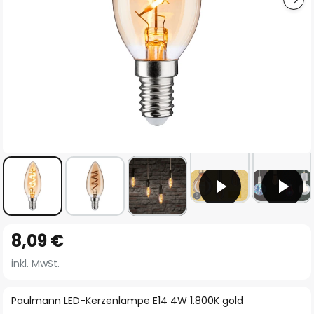
Zum
8,09 €
Anfang
der
inkl. MwSt.
Bildgalerie
springen
Paulmann LED-Kerzenlampe E14 4W 1.800K gold