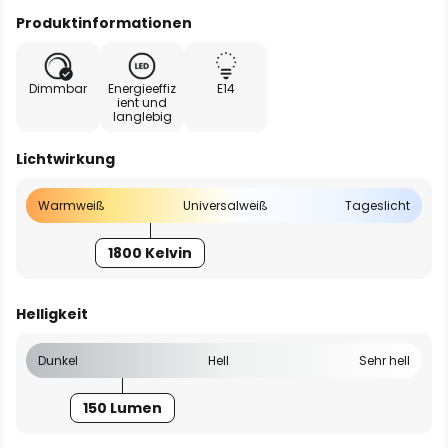
Produktinformationen
Dimmbar
Energieeffiz
E14
ient und
langlebig
Lichtwirkung
Warmweiß
Universalweiß
Tageslicht
1800 Kelvin
Helligkeit
Dunkel
Hell
Sehr hell
150 Lumen