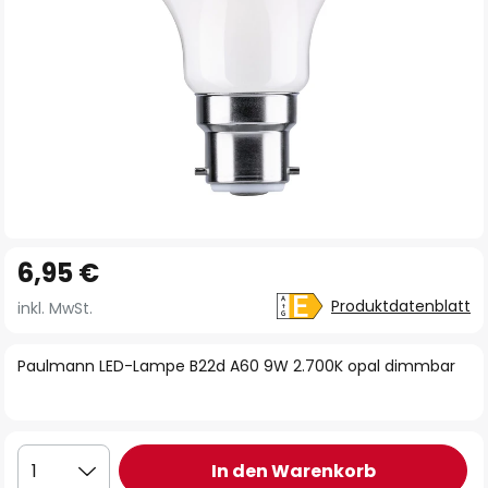
Zum
6,95 €
Anfang
der
Produktdatenblatt
inkl. MwSt.
Bildgalerie
springen
Paulmann LED-Lampe B22d A60 9W 2.700K opal dimmbar
In den Warenkorb
1