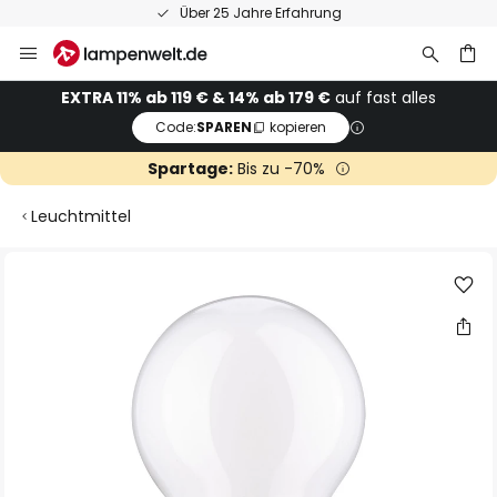
Über 25 Jahre Erfahrung
Zum
Inhalt
springen
he
EXTRA 11% ab 119 € & 14% ab 179 €
auf fast alles
Code:
SPAREN
kopieren
Spartage:
Bis zu -70%
Leuchtmittel
Zum
Ende
der
Bildgalerie
springen