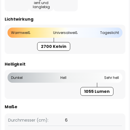
ient und
langlebig
Lichtwirkung
Warmweiß
Universalweiß
Tageslicht
2700 Kelvin
Helligkeit
Dunkel
Hell
Sehr hell
1055 Lumen
Maße
Durchmesser (cm):
6