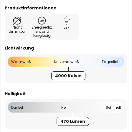
Produktinformationen
Nicht
Energieeffiz
E27
dimmbar
ient und
langlebig
Lichtwirkung
Warmweiß
Universalweiß
Tageslicht
4000 Kelvin
Helligkeit
Dunkel
Hell
Sehr hell
470 Lumen