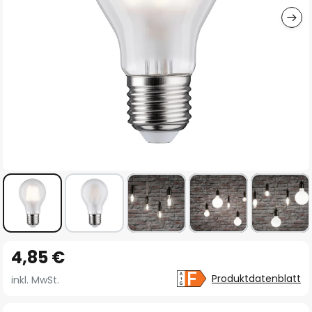
Zum
4,85 €
Anfang
der
Produktdatenblatt
inkl. MwSt.
Bildgalerie