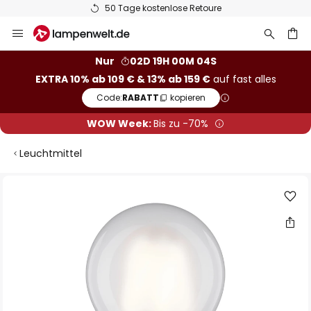
50 Tage kostenlose Retoure
Zum
Inhalt
springen
he
Nur
02D 19H 00M 03S
EXTRA 10% ab 109 € & 13% ab 159 €
auf fast alles
Code:
RABATT
kopieren
WOW Week:
Bis zu -70%
Leuchtmittel
Zum
Ende
der
Bildgalerie
springen