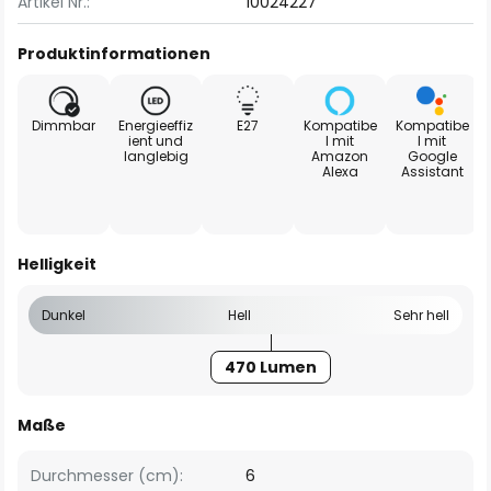
Artikel Nr.:
10024227
Produktinformationen
Dimmbar
Energieeffiz
E27
Kompatibe
Kompatibe
ient und
l mit
l mit
langlebig
Amazon
Google
Alexa
Assistant
Helligkeit
Dunkel
Hell
Sehr hell
470 Lumen
Maße
Durchmesser (cm):
6