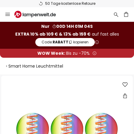
50 Tage kostenlose Retoure
Zum
Inhalt
springen
he
Nur
00D 14H 01M 04S
EXTRA 10% ab 109 € & 13% ab 159 €
auf fast alles
Code:
RABATT
kopieren
WOW Week:
Bis zu -70%
Smart Home Leuchtmittel
Zum
Ende
der
Bildgalerie
springen