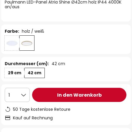
springen
Paulmann LED-Panel Atria Shine Ø42cm holz IP44 4000K
an/aus
Farbe:
holz / weiß
Durchmesser (cm):
42 cm
29 cm
42 cm
In den Warenkorb
1
50 Tage kostenlose Retoure
Kauf auf Rechnung