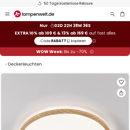
50 Tage kostenlose Retoure
Zum
Inhalt
springen
he
Nur
02D 22H 38M 35S
EXTRA 10% ab 109 € & 13% ab 159 €
auf fast alles
Code:
RABATT
kopieren
WOW Week:
Bis zu -70%
Deckenleuchten
Zum
Ende
der
Bildgalerie
springen