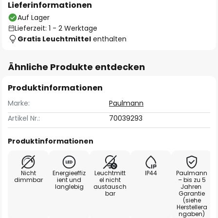
Lieferinformationen
Auf Lager
Lieferzeit: 1 - 2 Werktage
Gratis Leuchtmittel
enthalten
Ähnliche Produkte entdecken
Produktinformationen
Marke:
Paulmann
Artikel Nr.:
70039293
Produktinformationen
Nicht
Energieeffiz
Leuchtmitt
IP44
Paulmann
dimmbar
ient und
el nicht
– bis zu 5
langlebig
austausch
Jahren
bar
Garantie
(siehe
Herstellera
ngaben)