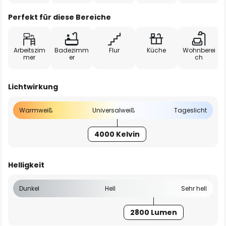
Perfekt für diese Bereiche
Arbeitszim
Badezimm
Flur
Küche
Wohnberei
mer
er
ch
Lichtwirkung
Warmweiß
Universalweiß
Tageslicht
4000 Kelvin
Helligkeit
Dunkel
Hell
Sehr hell
2800 Lumen