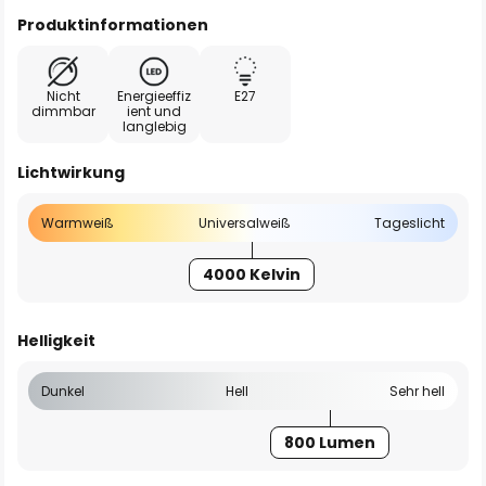
Produktinformationen
Nicht
Energieeffiz
E27
dimmbar
ient und
langlebig
Lichtwirkung
Warmweiß
Universalweiß
Tageslicht
4000 Kelvin
Helligkeit
Dunkel
Hell
Sehr hell
800 Lumen