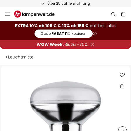
Über 25 Jahre Erfahrung
Zum
Inhalt
springen
he
EXTRA 10% ab 109 € & 13% ab 159 €
auf fast alles
Code:
RABATT
kopieren
WOW Week:
Bis zu -70%
Leuchtmittel
Zum
Ende
der
Bildgalerie
springen