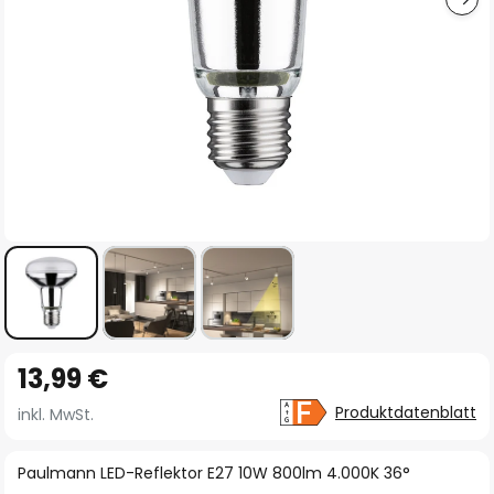
Zum
13,99 €
Anfang
der
Produktdatenblatt
inkl. MwSt.
Bildgalerie
springen
Paulmann LED-Reflektor E27 10W 800lm 4.000K 36°