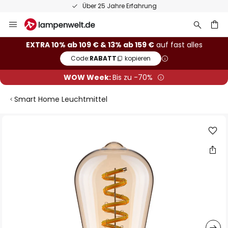
Über 25 Jahre Erfahrung
Zum
Inhalt
springen
he
EXTRA 10% ab 109 € & 13% ab 159 €
auf fast alles
Code:
RABATT
kopieren
WOW Week:
Bis zu -70%
Smart Home Leuchtmittel
Zum
Ende
der
Bildgalerie
springen