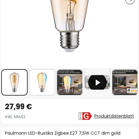
Zum
27,99 €
Anfang
der
Produktdatenblatt
inkl. MwSt.
Bildgalerie
springen
Paulmann LED-Rustika Zigbee E27 7,5W CCT dim gold