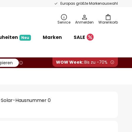
Europas größte Markenauswahl
Service
Anmelden
Warenkorb
uheiten
Marken
SALE
Neu
WOW Week:
Bis zu -70%
pieren
-Solar-Hausnummer 0