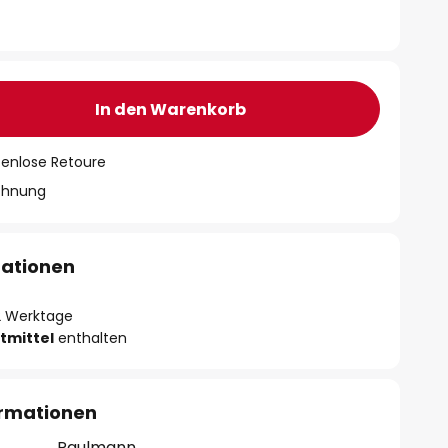
In den Warenkorb
tenlose Retoure
chnung
mationen
- 2 Werktage
tmittel
enthalten
ormationen
Paulmann