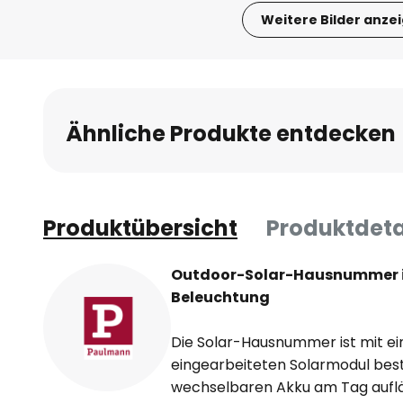
Weitere Bilder anze
Zum
Anfang
der
Bildgalerie
Ähnliche Produkte entdecken
springen
Produktübersicht
Produktdeta
Outdoor-Solar-Hausnummer i
Beleuchtung
Die Solar-Hausnummer ist mit ein
eingearbeiteten Solarmodul bestü
wechselbaren Akku am Tag aufläd