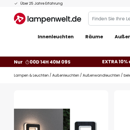
Zum
Über 25 Jahre Erfahrung
Inhalt
Finden
springen
Sie
Ihre
Innenleuchten
Räume
Außen
Leuchte...
EXTRA 10% a
Nur
00D 14H 40M 08S
Lampen & Leuchten
Außenleuchten
Außenwandleuchten
bel
Zum
Ende
der
Bildgalerie
springen