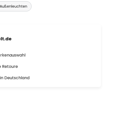
Außenleuchten
lt.de
arkenauswahl
e Retoure
1 in Deutschland