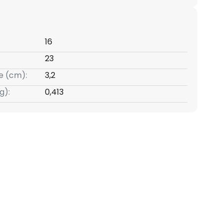
16
23
e (cm):
3,2
g):
0,413