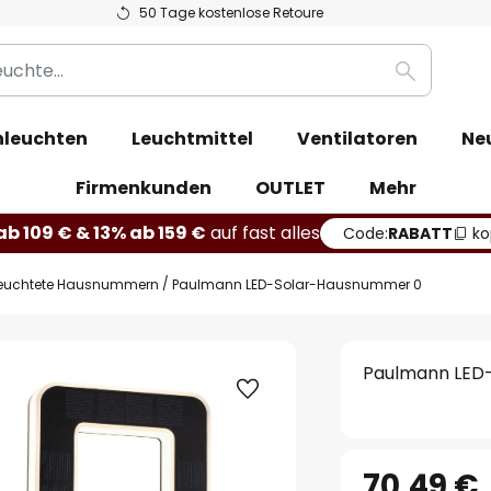
50 Tage kostenlose Retoure
Suche
leuchten
Leuchtmittel
Ventilatoren
Ne
Firmenkunden
OUTLET
Mehr
b 109 € & 13% ab 159 €
auf fast alles
Code:
RABATT
ko
euchtete Hausnummern
Paulmann LED-Solar-Hausnummer 0
Paulmann LED
70,49 €