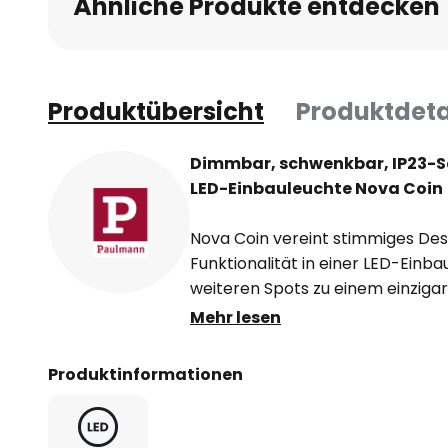
Ähnliche Produkte entdecken
springen
Produktübersicht
Produktdeta
Dimmbar, schwenkbar, IP23-Sc
LED-Einbauleuchte Nova Coin
Nova Coin vereint stimmiges Desi
Funktionalität in einer LED-Einba
weiteren Spots zu einem einziga
werden kann. Der quadratische LE
Mehr lesen
und wird mit einem fest verbaute
Die Lichtquelle gibt warmweißes
Produktinformationen
den Raum ab und kann durch den
Dimmer mit jedem handelsüblich
werden.