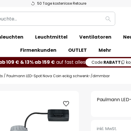
50 Tage kostenlose Retoure
Suche
leuchten
Leuchtmittel
Ventilatoren
Ne
Firmenkunden
OUTLET
Mehr
b 109 € & 13% ab 159 €
auf fast alles
Code:
RABATT
ko
ts
Paulmann LED-Spot Nova Coin eckig schwenk-/dimmbar
Paulmann LED
inkl. MwSt.