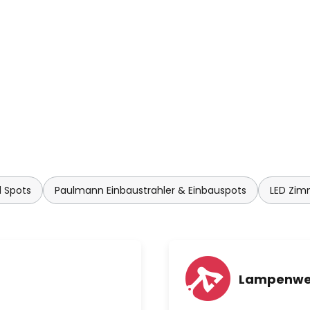
s ermöglicht den Einbau selbst
bis 3,5 cm. Mit Haltefedern
 schont die Zimmerdecke auch
 vor Schäden.
indert das Eindringen von
 Spots
Paulmann Einbaustrahler & Einbauspots
LED Zi
Lampenwe