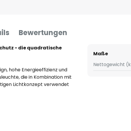
ils
Bewertungen
hutz - die quadratische
Maße
Nettogewicht (k
gn, hohe Energieeffizienz und
uleuchte, die in Kombination mit
rtigen Lichtkonzept verwendet
D-Spot ist aus Alu gefertigt
n LED-Leuchtmittel geliefert.
 Licht im 50°-Schwenkbereich in
 integrierten 3-Stufen-
en Lichtschalter gedimmt