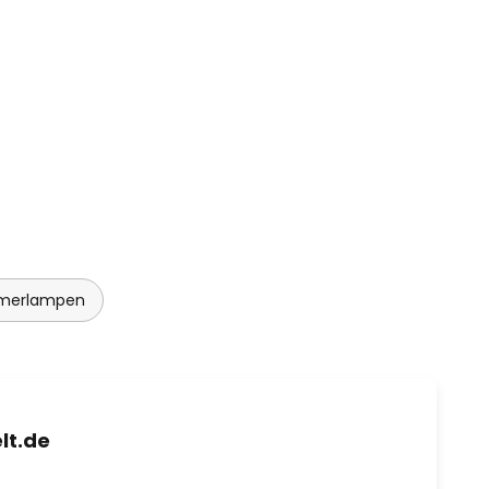
mmerlampen
lt.de