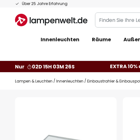
Zum
Über 25 Jahre Erfahrung
Inhalt
Finden
springen
Sie
Ihre
Innenleuchten
Räume
Außen
Leuchte...
EXTRA 10% a
Nur
02D 15H 03M 25S
Lampen & Leuchten
Innenleuchten
Einbaustrahler & Einbauspo
Zum
Ende
der
Bildgalerie
springen