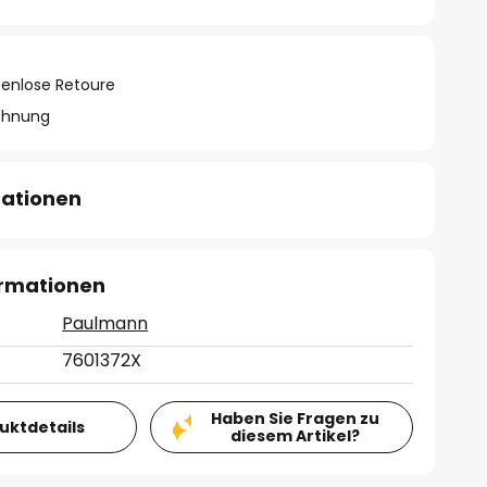
tenlose Retoure
chnung
mationen
ormationen
Paulmann
7601372X
Haben Sie Fragen zu
duktdetails
diesem Artikel?