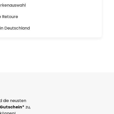
arkenauswahl
e Retoure
1 in Deutschland
d die neusten
Gutschein*
zu,
 können!