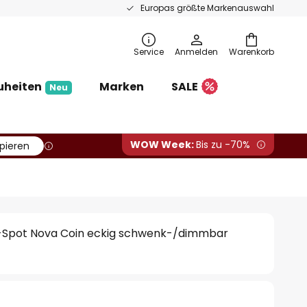
Europas größte Markenauswahl
Service
Anmelden
Warenkorb
uheiten
Marken
SALE
Neu
WOW Week:
Bis zu -70%
pieren
-Spot Nova Coin eckig schwenk-/dimmbar