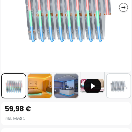
Zum
59,98 €
Anfang
der
inkl. MwSt.
Bildgalerie