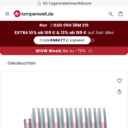
50 Tage kostenlose Retoure
Zum
Inhalt
springen
he
Nur
02D 05H 35M 21S
EXTRA 10% ab 109 € & 13% ab 159 €
auf fast alles
Code:
RABATT
kopieren
WOW Week:
Bis zu -70%
Dekoleuchten
Zum
Ende
der
Bildgalerie
springen