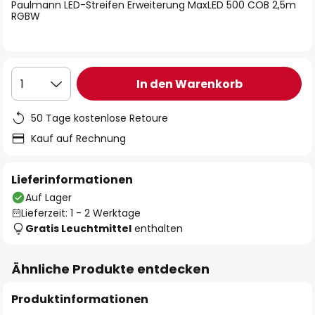
springen
Paulmann LED-Streifen Erweiterung MaxLED 500 COB 2,5m
RGBW
In den Warenkorb
1
50 Tage kostenlose Retoure
Kauf auf Rechnung
Lieferinformationen
Auf Lager
Lieferzeit: 1 - 2 Werktage
Gratis Leuchtmittel
enthalten
Ähnliche Produkte entdecken
Produktinformationen