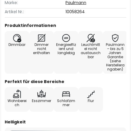
Marke:
Paulmann
Artikel Nr.:
10058264
Produktinformationen
Dimmbar
Dimmer
Energieeffiz
Leuchtmitt
Paulmann
nicht
ient und
el nicht
– bis zu 5
enthalten
langlebig
austausch
Jahren
bar
Garantie
(siehe
Herstellera
ngaben)
Perfekt für diese Bereiche
Wohnberei
Esszimmer
Schlafzim
Flur
ch
mer
Helligkeit