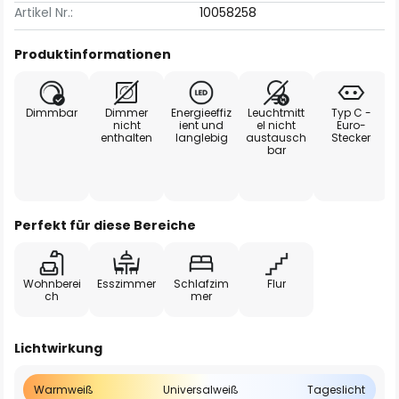
Artikel Nr.:
10058258
Produktinformationen
Dimmbar
Dimmer
Energieeffiz
Leuchtmitt
Typ C -
nicht
ient und
el nicht
Euro-
enthalten
langlebig
austausch
Stecker
bar
Perfekt für diese Bereiche
Wohnberei
Esszimmer
Schlafzim
Flur
ch
mer
Lichtwirkung
Warmweiß
Universalweiß
Tageslicht