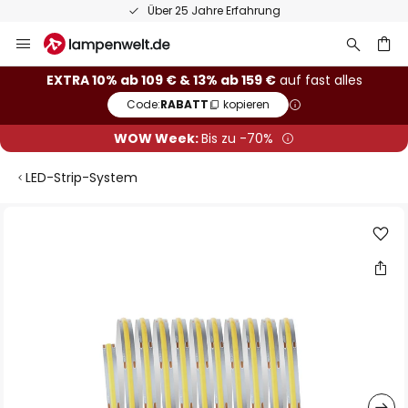
Über 25 Jahre Erfahrung
Zum
Inhalt
springen
he
EXTRA 10% ab 109 € & 13% ab 159 €
auf fast alles
Code:
RABATT
kopieren
WOW Week:
Bis zu -70%
LED-Strip-System
Zum
Ende
der
Bildgalerie
springen