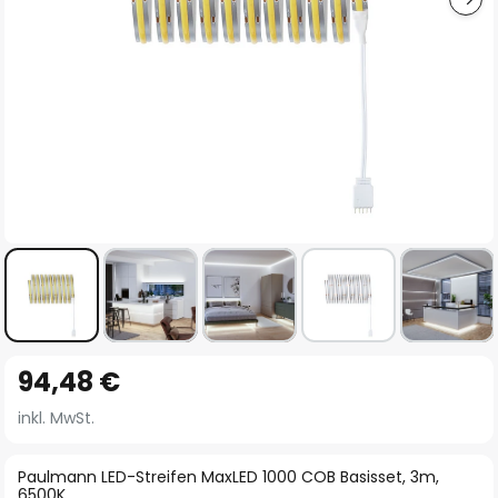
Zum
94,48 €
Anfang
der
inkl. MwSt.
Bildgalerie
springen
Paulmann LED-Streifen MaxLED 1000 COB Basisset, 3m,
6500K