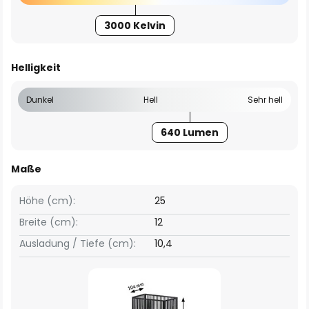
3000 Kelvin
Helligkeit
Dunkel
Hell
Sehr hell
640 Lumen
Maße
Höhe (cm):
25
Breite (cm):
12
Ausladung / Tiefe (cm):
10,4