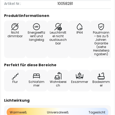
Artikel Nr.:
10058281
Produktinformationen
Nicht
Energieeffiz
Leuchtmitt
IP44
Paulmann
dimmbar
ient und
el nicht
– bis zu 5
langlebig
austausch
Jahren
bar
Garantie
(siehe
Herstellera
ngaben)
Perfekt für diese Bereiche
Flur
Schlafzim
Wohnberei
Esszimmer
Badezimm
mer
ch
er
Lichtwirkung
Warmweiß
Universalweiß
Tageslicht