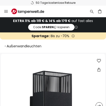
50 Tage kostenlose Retoure
Zum
Inhalt
springen
he
EXTRA 11% ab 119 € & 14% ab 179 €
auf fast alles
Code:
SPAREN
kopieren
Spartage:
Bis zu -70%
Außenwandleuchten
Zum
Ende
der
Bildgalerie
springen