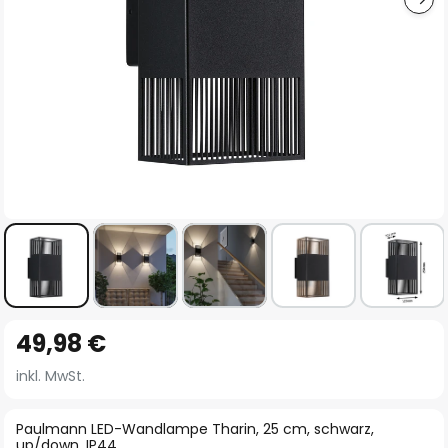
Zum
49,98 €
Anfang
der
inkl. MwSt.
Bildgalerie
springen
Paulmann LED-Wandlampe Tharin, 25 cm, schwarz,
up/down, IP44