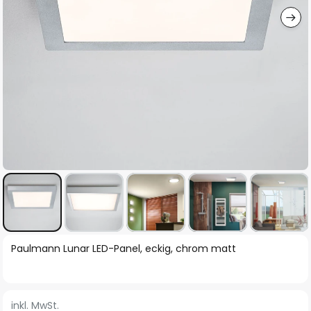
Zum
Paulmann Lunar LED-Panel, eckig, chrom matt
Anfang
der
Bildgalerie
inkl. MwSt.