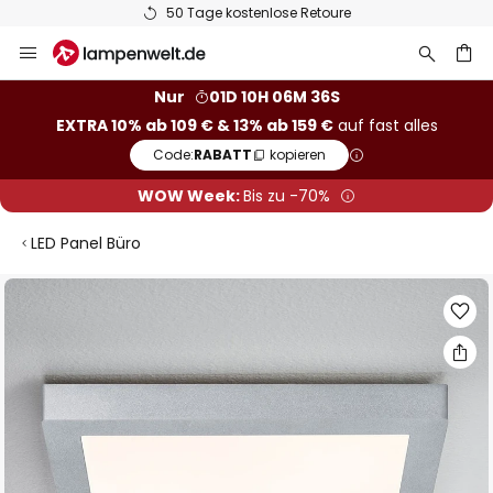
50 Tage kostenlose Retoure
Zum
Inhalt
springen
he
Nur
01D 10H 06M 36S
EXTRA 10% ab 109 € & 13% ab 159 €
auf fast alles
Code:
RABATT
kopieren
WOW Week:
Bis zu -70%
LED Panel Büro
Zum
Ende
der
Bildgalerie
springen