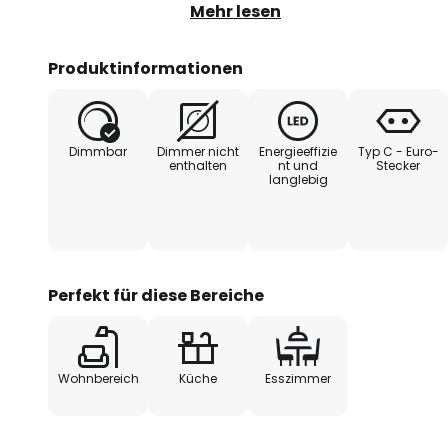
- teilbar je 16,7 cm / 5 LEDs
Mehr lesen
- dank 5-Pin-Stecksystem unkom
Produktinformationen
- dimmbar über separat erhältl
Zubehör)
Dimmbar
Dimmer nicht
Energieeffizie
Typ C - Euro-
enthalten
nt und
Stecker
langlebig
- mit rückseitigem Klebeband
Perfekt für diese Bereiche
Wohnbereich
Küche
Esszimmer