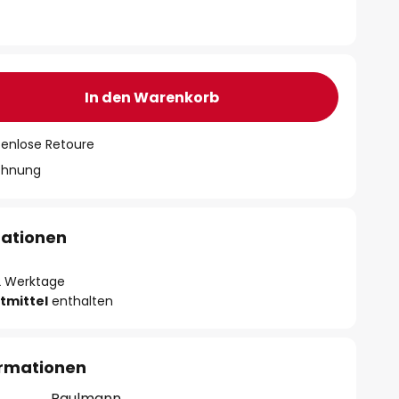
In den Warenkorb
tenlose Retoure
chnung
mationen
- 2 Werktage
tmittel
enthalten
ormationen
Paulmann