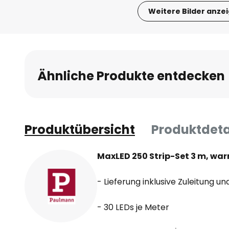
Weitere Bilder anze
Zum
Anfang
der
Bildgalerie
Ähnliche Produkte entdecken
springen
Produktübersicht
Produktdeta
MaxLED 250 Strip-Set 3 m, war
- Lieferung inklusive Zuleitung u
- 30 LEDs je Meter