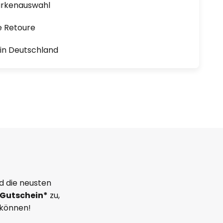
arkenauswahl
e Retoure
1 in Deutschland
d die neusten
Gutschein*
zu,
 können!