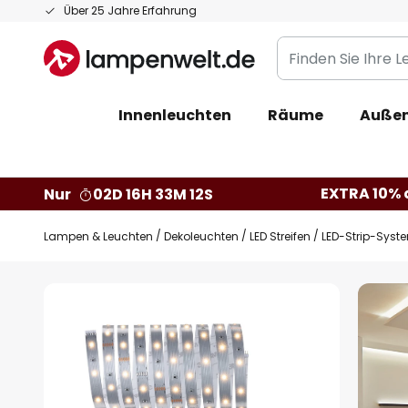
Zum
Über 25 Jahre Erfahrung
Inhalt
Finden
springen
Sie
Ihre
Innenleuchten
Räume
Außen
Leuchte...
EXTRA 10% a
Nur
02D 16H 33M 11S
Lampen & Leuchten
Dekoleuchten
LED Streifen
LED-Strip-Syst
Zum
Ende
der
Bildgalerie
springen