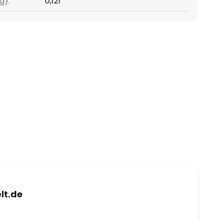
g):
0,121
lt.de