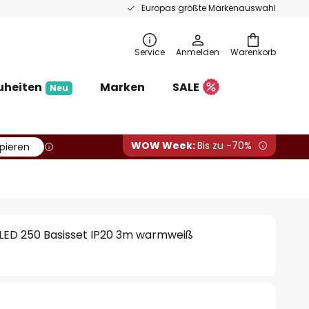
Europas größte Markenauswahl
Service
Anmelden
Warenkorb
uheiten
Marken
SALE
Neu
WOW Week:
Bis zu -70%
pieren
ED 250 Basisset IP20 3m warmweiß