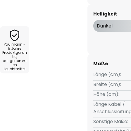
Helligkeit
pliziert erweiterbar
Dunkel
iche Fernbedienung (siehe
Paulmann -
5 Jahre
Produktgaran
tie,
ausgenomm
Maße
en
Leuchtmittel
Länge (cm):
Breite (cm):
Höhe (cm):
Länge Kabel /
Anschlussleitun
Sonstige Maße: