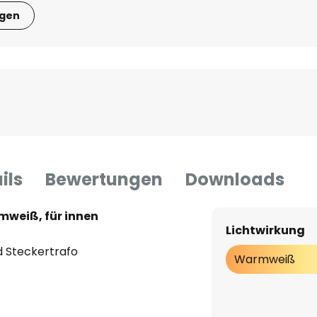
igen
ils
Bewertungen
Downloads
mweiß, für innen
Lichtwirkung
nd Steckertrafo
Warmweiß