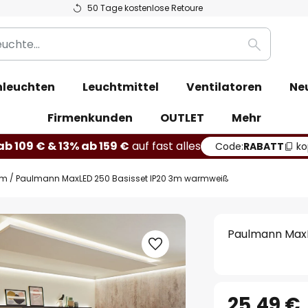
50 Tage kostenlose Retoure
Suche
leuchten
Leuchtmittel
Ventilatoren
Ne
Firmenkunden
OUTLET
Mehr
b 109 € & 13% ab 159 €
auf fast alles
Code:
RABATT
ko
em
Paulmann MaxLED 250 Basisset IP20 3m warmweiß
Paulmann MaxL
25,49 €