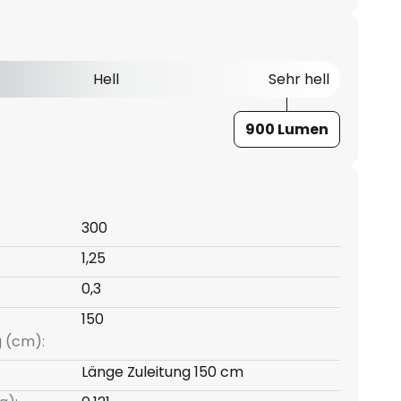
Hell
Sehr hell
900 Lumen
300
1,25
0,3
150
g (cm):
Länge Zuleitung 150 cm