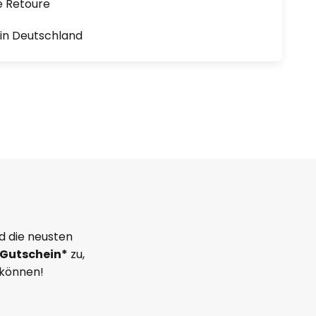
e Retoure
1 in Deutschland
d die neusten
Gutschein*
zu,
 können!