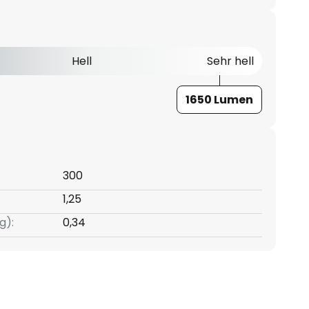
Hell
Sehr hell
1650 Lumen
300
1,25
g):
0,34