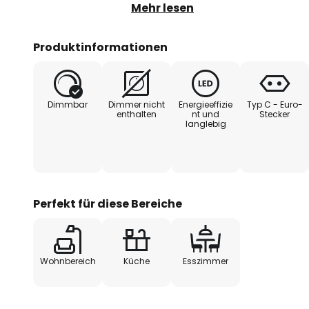
warmweißes Licht und wird durc
Mehr lesen
Beschichtung vor Spritzwasser u
Kombination mit einem passend
Produktinformationen
Streifen auch in Feuchträumen 
Ausmaße lassen sich nach Belie
Streifen kann gekürzt oder bis z
Dimmbar
Dimmer nicht
Energieeffizie
Typ C - Euro-
erweitert werden.
enthalten
nt und
Stecker
langlebig
Perfekt für diese Bereiche
Wohnbereich
Küche
Esszimmer