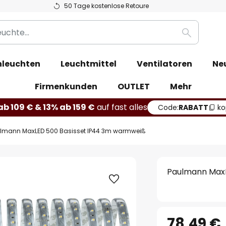
50 Tage kostenlose Retoure
Suche
leuchten
Leuchtmittel
Ventilatoren
Ne
Firmenkunden
OUTLET
Mehr
b 109 € & 13% ab 159 €
auf fast alles
Code:
RABATT
ko
lmann MaxLED 500 Basisset IP44 3m warmweiß
Paulmann MaxL
78,49 €