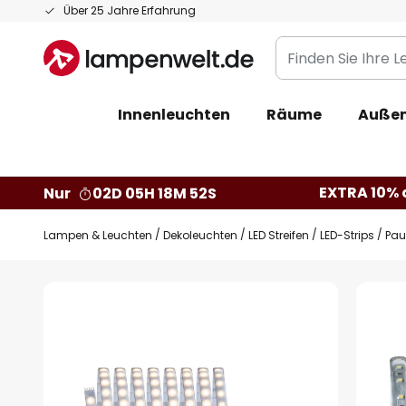
Zum
Über 25 Jahre Erfahrung
Inhalt
Finden
springen
Sie
Ihre
Innenleuchten
Räume
Außen
Leuchte...
EXTRA 10% a
Nur
02D 05H 18M 51S
Lampen & Leuchten
Dekoleuchten
LED Streifen
LED-Strips
Pau
Zum
Ende
der
Bildgalerie
springen