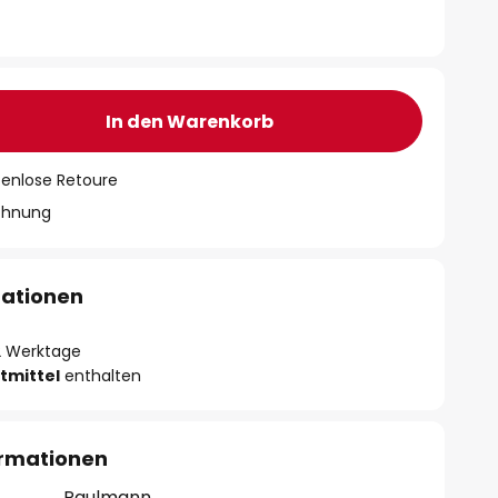
In den Warenkorb
tenlose Retoure
chnung
mationen
- 2 Werktage
tmittel
enthalten
ormationen
Paulmann