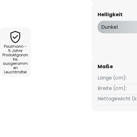
h eine transparente
nd Staub geschützt. In
Helligkeit
en Schrumpfschlauch kann der
zum Einsatz kommen. Die
Dunkel
ben verändern, denn der
u einer Länge von 5,5 m
Paulmann -
5 Jahre
Produktgaran
tie,
ausgenomm
Maße
en
Leuchtmittel
Länge (cm):
Breite (cm):
Nettogewicht (k