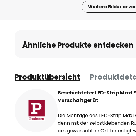
Weitere Bilder anze
Zum
Anfang
der
Bildgalerie
Ähnliche Produkte entdecken
springen
Produktübersicht
Produktdeta
Beschichteter LED-Strip MaxLE
Vorschaltgerät
Die Montage des LED-Strip MaxLED
denn mit der selbstklebenden Rü
am gewünschten Ort befestigt we