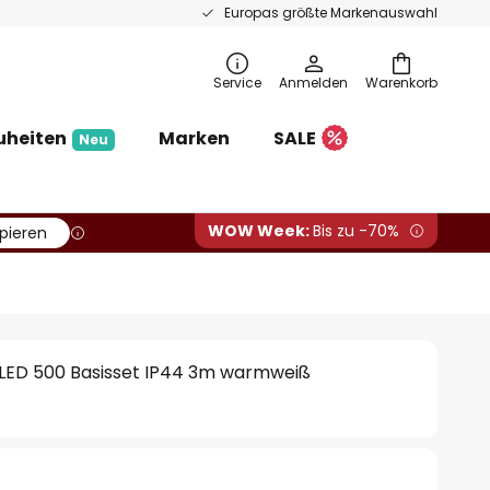
Europas größte Markenauswahl
Service
Anmelden
Warenkorb
uheiten
Marken
SALE
Neu
WOW Week:
Bis zu -70%
pieren
ED 500 Basisset IP44 3m warmweiß