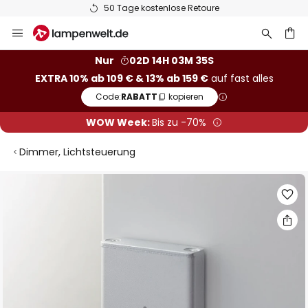
50 Tage kostenlose Retoure
Zum
Inhalt
springen
he
Nur
02D 14H 03M 35S
EXTRA 10% ab 109 € & 13% ab 159 €
auf fast alles
Code:
RABATT
kopieren
WOW Week:
Bis zu -70%
Dimmer, Lichtsteuerung
Zum
Ende
der
Bildgalerie
springen