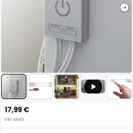
Zum
17,99 €
Anfang
der
inkl. MwSt.
Bildgalerie