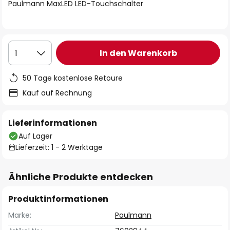
springen
Paulmann MaxLED LED-Touchschalter
In den Warenkorb
1
50 Tage kostenlose Retoure
Kauf auf Rechnung
Lieferinformationen
Auf Lager
Lieferzeit: 1 - 2 Werktage
Ähnliche Produkte entdecken
Produktinformationen
Marke:
Paulmann