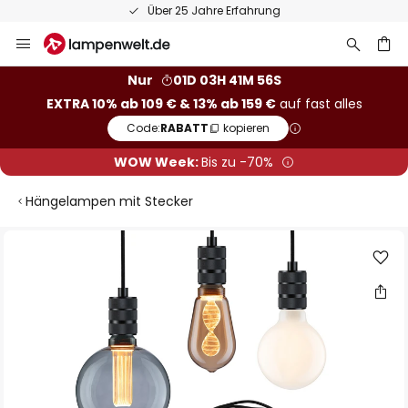
Über 25 Jahre Erfahrung
Zum
Inhalt
springen
he
Nur
01D 03H 41M 55S
EXTRA 10% ab 109 € & 13% ab 159 €
auf fast alles
Code:
RABATT
kopieren
WOW Week:
Bis zu -70%
Hängelampen mit Stecker
Zum
Ende
der
Bildgalerie
springen