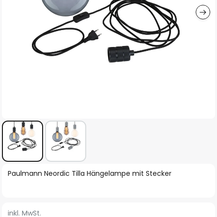
Zum
Paulmann Neordic Tilla Hängelampe mit Stecker
Anfang
der
Bildgalerie
inkl. MwSt.