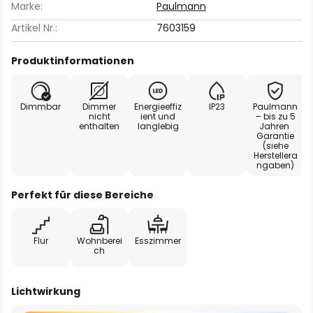
Marke:
Paulmann
Artikel Nr.:
7603159
Produktinformationen
Dimmbar
Dimmer
Energieeffiz
IP23
Paulmann
nicht
ient und
– bis zu 5
enthalten
langlebig
Jahren
Garantie
(siehe
Herstellera
ngaben)
Perfekt für diese Bereiche
Flur
Wohnberei
Esszimmer
ch
Lichtwirkung