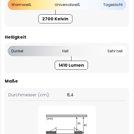
Warmweiß
Universalweiß
Tageslicht
2700 Kelvin
Helligkeit
Dunkel
Hell
Sehr hell
1410 Lumen
Maße
Durchmesser (cm):
8,4