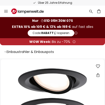
Über 25 Jahre Erfahrung
Zum
Inhalt
springen
he
Nur
01D 06H 30M 07S
EXTRA 10% ab 109 € & 13% ab 159 €
auf fast alles
Code:
RABATT
kopieren
WOW Week:
Bis zu -70%
Einbaustrahler & Einbauspots
Zum
Ende
der
Bildgalerie
springen