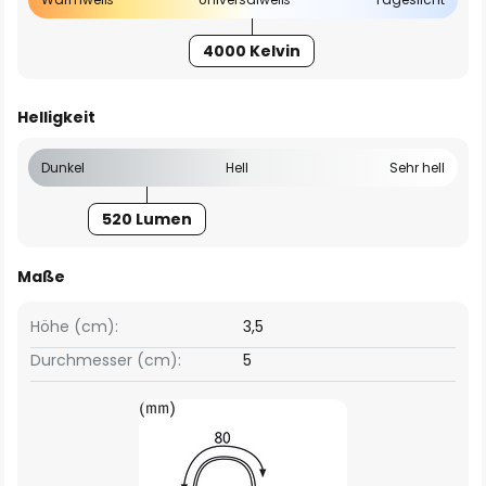
4000 Kelvin
Helligkeit
Dunkel
Hell
Sehr hell
520 Lumen
Maße
Höhe (cm):
3,5
Durchmesser (cm):
5