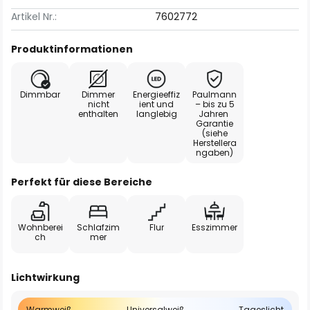
Artikel Nr.:
7602772
Produktinformationen
Dimmbar
Dimmer
Energieeffiz
Paulmann
nicht
ient und
– bis zu 5
enthalten
langlebig
Jahren
Garantie
(siehe
Herstellera
ngaben)
Perfekt für diese Bereiche
Wohnberei
Schlafzim
Flur
Esszimmer
ch
mer
Lichtwirkung
Warmweiß
Universalweiß
Tageslicht