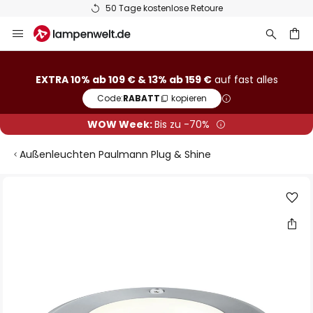
50 Tage kostenlose Retoure
Zum
Inhalt
springen
he
EXTRA 10% ab 109 € & 13% ab 159 €
auf fast alles
Code:
RABATT
kopieren
WOW Week:
Bis zu -70%
Außenleuchten Paulmann Plug & Shine
Zum
Ende
der
Bildgalerie
springen