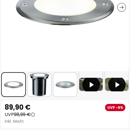
Zum
89,90 €
UVP -9%
Anfang
UVP
98,99 €
der
inkl. MwSt.
Bildgalerie