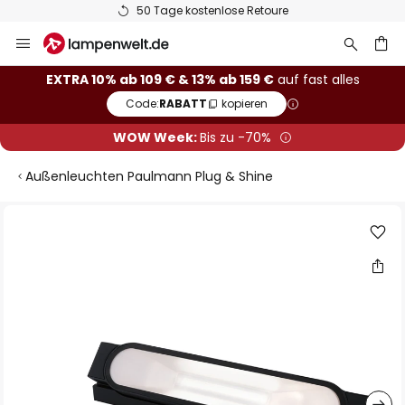
50 Tage kostenlose Retoure
Zum
Inhalt
springen
he
EXTRA 10% ab 109 € & 13% ab 159 €
auf fast alles
Code:
RABATT
kopieren
WOW Week:
Bis zu -70%
Außenleuchten Paulmann Plug & Shine
Zum
Ende
der
Bildgalerie
springen