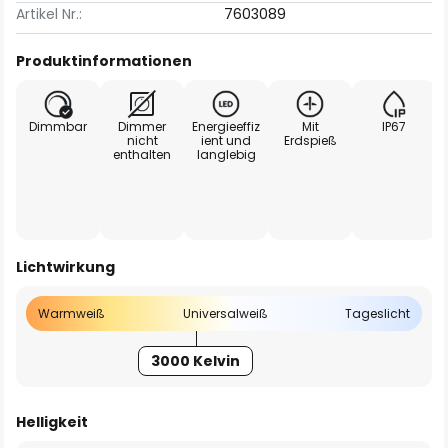
Artikel Nr.:
7603089
Produktinformationen
Dimmbar
Dimmer
Energieeffiz
Mit
IP67
nicht
ient und
Erdspieß
enthalten
langlebig
Lichtwirkung
Warmweiß
Universalweiß
Tageslicht
3000 Kelvin
Helligkeit