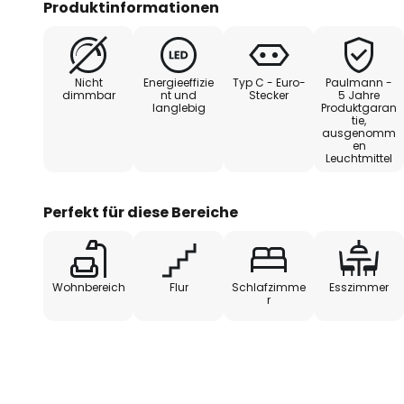
Produktinformationen
Technische Daten:
Nicht
Energieeffizie
Typ C - Euro-
Paulmann -
- betriebsfertiges Set inklusive
dimmbar
nt und
Stecker
5 Jahre
langlebig
Produktgaran
Zuleitung und Netzstecker
tie,
ausgenomm
en
- rückseitig selbstklebend für 
Leuchtmittel
- einfaches Stecksystem zur p
Perfekt für diese Bereiche
- nach Längenbedarf kürzbar (an
Wohnbereich
Flur
Schlafzimme
Esszimmer
- nicht mit YourLED- und MaxLED
r