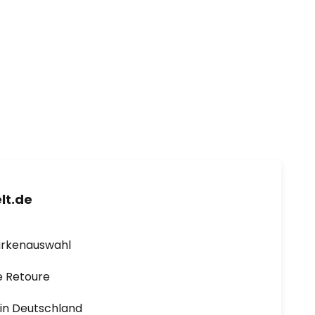
lt.de
arkenauswahl
e Retoure
1 in Deutschland