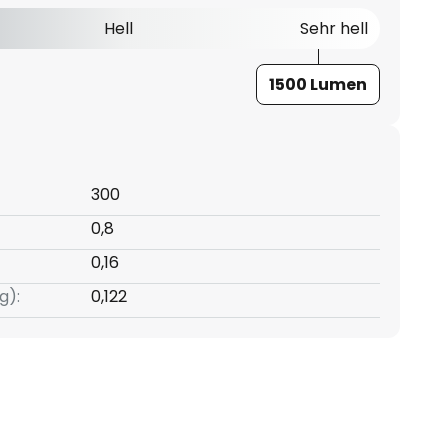
Hell
Sehr hell
1500 Lumen
300
0,8
0,16
g):
0,122