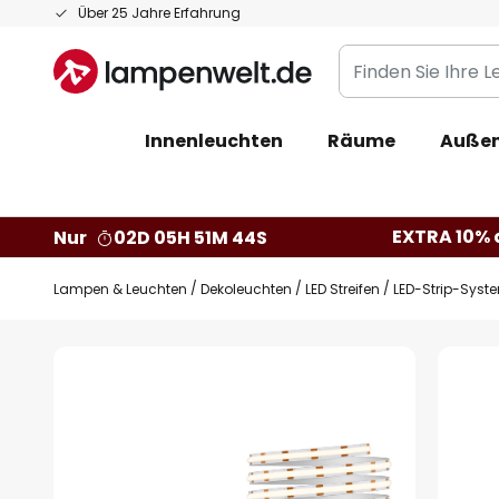
Zum
Über 25 Jahre Erfahrung
Inhalt
Finden
springen
Sie
Ihre
Innenleuchten
Räume
Außen
Leuchte...
EXTRA 10% a
Nur
02D 05H 51M 43S
Lampen & Leuchten
Dekoleuchten
LED Streifen
LED-Strip-Syst
Zum
Ende
der
Bildgalerie
springen