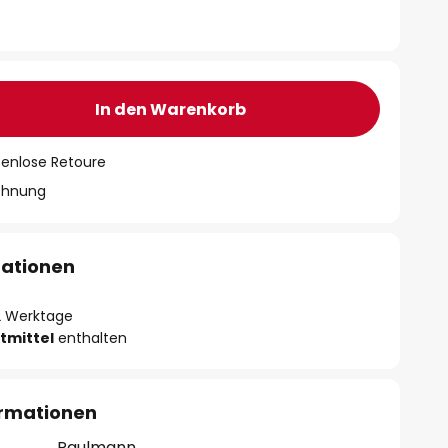
In den Warenkorb
tenlose Retoure
chnung
mationen
- 2 Werktage
tmittel
enthalten
ormationen
Paulmann