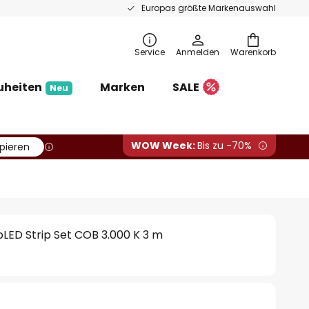
Europas größte Markenauswahl
Service
Anmelden
Warenkorb
uheiten
Marken
SALE
Neu
WOW Week:
Bis zu -70%
pieren
LED Strip Set COB 3.000 K 3 m