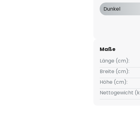
Dunkel
 230/12V Power Supply mit
Maße
einfache Montage
Länge (cm):
roblemlosen Montage
Breite (cm):
Höhe (cm):
 markierten Stellen)
Nettogewicht (k
-Strips kombinierbar