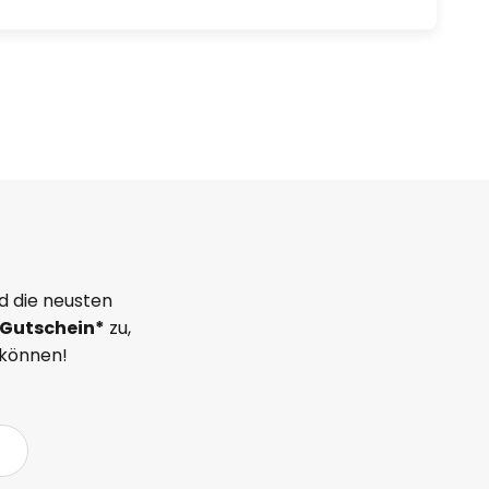
d die neusten
Gutschein*
zu,
 können!