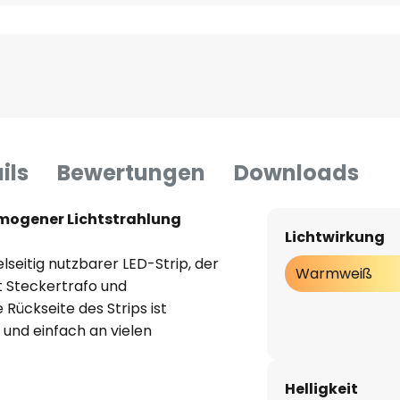
ils
Bewertungen
Downloads
omogener Lichtstrahlung
Lichtwirkung
elseitig nutzbarer LED-Strip, der
Warmweiß
t Steckertrafo und
 Rückseite des Strips ist
 und einfach an vielen
n. Der Strip ist alle 2,1 cm
B-LEDs ein sehr gleichmäßiges
Helligkeit
 ab.