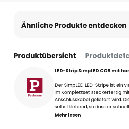
Anfang
der
Bildgalerie
Ähnliche Produkte entdecken
springen
Produktübersicht
Produktdeta
LED-Strip SimpLED COB mit h
Der SimpLED LED-Stripe ist ein vi
im Komplettset steckerfertig mi
Anschlusskabel geliefert wird. Die
selbstklebend, so dass er schnell
Untergründen montiert werden kan
Mehr lesen
kürzbar und strahlt dank der CO
Licht ohne sichtbare Lichtpunkte