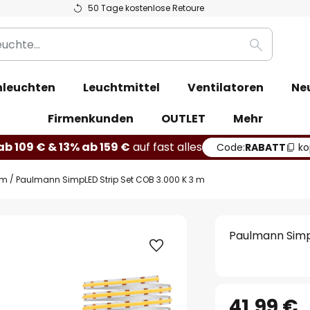
50 Tage kostenlose Retoure
Suche
leuchten
Leuchtmittel
Ventilatoren
Ne
Firmenkunden
OUTLET
Mehr
b 109 € & 13% ab 159 €
auf fast alles
Code:
RABATT
ko
em
Paulmann SimpLED Strip Set COB 3.000 K 3 m
Paulmann Simp
41,99 €