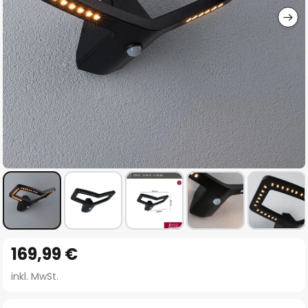
Zum
169,99 €
Anfang
der
inkl. MwSt.
Bildgalerie