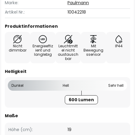
Marke:
Paulmann
Artikel Nr.:
10042218
Produktinformationen
Nicht
Energieeffiz
Leuchtmitt
Mit
IP44
dimmbar
ient und
el nicht
Bewegung
langlebig
austausch
ssensor
bar
Helligkeit
Dunkel
Hell
Sehr hell
600 Lumen
Maße
Höhe (cm):
19