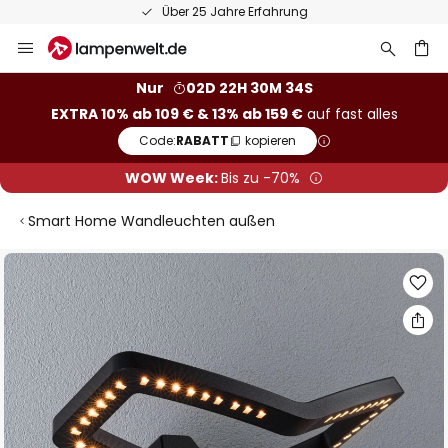
Über 25 Jahre Erfahrung
Zum
Inhalt
springen
he
Nur
02D 22H 30M 34S
EXTRA 10% ab 109 € & 13% ab 159 €
auf fast alles
Code:
RABATT
kopieren
WOW Week:
Bis zu -70%
Smart Home Wandleuchten außen
Zum
Ende
der
Bildgalerie
springen