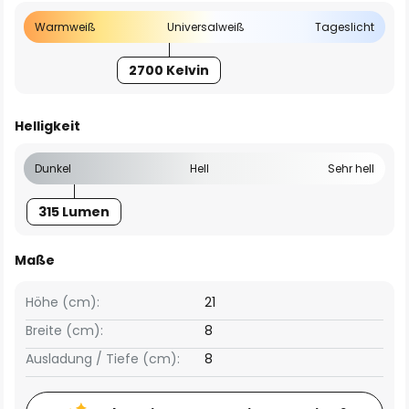
Warmweiß
Universalweiß
Tageslicht
2700 Kelvin
Helligkeit
Dunkel
Hell
Sehr hell
315 Lumen
Maße
Höhe (cm):
21
Breite (cm):
8
Ausladung / Tiefe (cm):
8