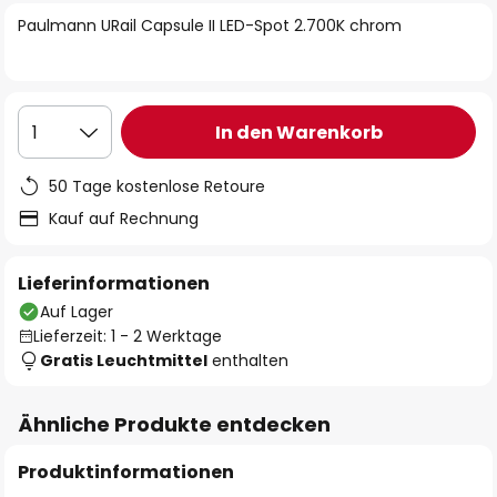
springen
Paulmann URail Capsule II LED-Spot 2.700K chrom
In den Warenkorb
1
50 Tage kostenlose Retoure
Kauf auf Rechnung
Lieferinformationen
Auf Lager
Lieferzeit: 1 - 2 Werktage
Gratis Leuchtmittel
enthalten
Ähnliche Produkte entdecken
Produktinformationen