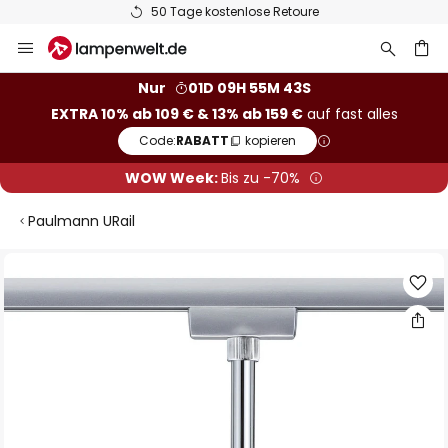
50 Tage kostenlose Retoure
Zum
Inhalt
springen
he
Nur
01D 09H 55M 43S
EXTRA 10% ab 109 € & 13% ab 159 €
auf fast alles
Code:
RABATT
kopieren
WOW Week:
Bis zu -70%
Paulmann URail
Zum
Ende
der
Bildgalerie
springen