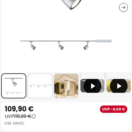
Zum
109,90 €
UVP -9,09 €
Anfang
UVP
118,99 €
der
inkl. MwSt.
Bildgalerie