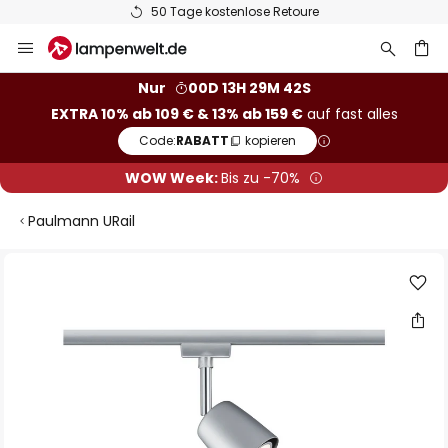
50 Tage kostenlose Retoure
Zum
Inhalt
springen
he
Nur
00D 13H 29M 42S
EXTRA 10% ab 109 € & 13% ab 159 €
auf fast alles
Code:
RABATT
kopieren
WOW Week:
Bis zu -70%
Paulmann URail
Zum
Ende
der
Bildgalerie
springen