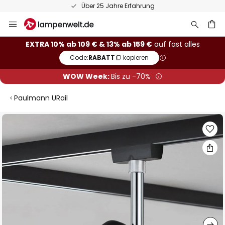
Über 25 Jahre Erfahrung
Zum
Inhalt
springen
he
EXTRA 10% ab 109 € & 13% ab 159 €
auf fast alles
Code:
RABATT
kopieren
WOW Week:
Bis zu -70%
Paulmann URail
Zum
Ende
der
Bildgalerie
springen