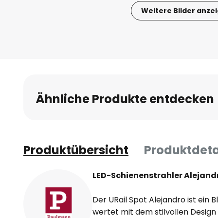
Weitere Bilder anze
Zum
Anfang
der
Bildgalerie
springen
Ähnliche Produkte entdecken
Produktübersicht
Produktdeta
LED-Schienenstrahler Alejandr
Der URail Spot Alejandro ist ein
wertet mit dem stilvollen Desig