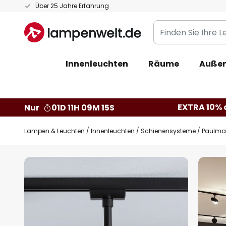
Zum
Über 25 Jahre Erfahrung
Inhalt
Finden
springen
Sie
Ihre
Innenleuchten
Räume
Außen
Leuchte...
EXTRA 10% a
Nur
01D 11H 09M 14S
Lampen & Leuchten
Innenleuchten
Schienensysteme
Paulma
Zum
Ende
der
Bildgalerie
springen