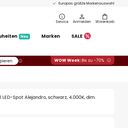
Europas größte Markenauswahl
Service
Anmelden
Warenkorb
uheiten
Marken
SALE
Neu
WOW Week:
Bis zu -70%
pieren
 LED-Spot Alejandro, schwarz, 4.000K, dim.