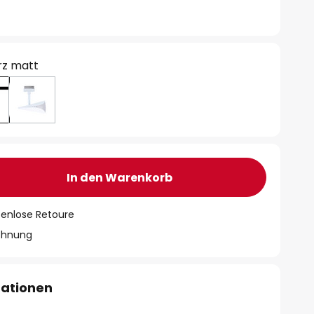
rz matt
In den Warenkorb
tenlose Retoure
chnung
mationen