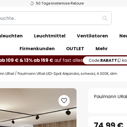
50 Tage kostenlose Retoure
Suche
leuchten
Leuchtmittel
Ventilatoren
Ne
Firmenkunden
OUTLET
Mehr
b 109 € & 13% ab 159 €
auf fast alles
Code:
RABATT
ko
nn URail
Paulmann URail LED-Spot Alejandro, schwarz, 4.000K, dim.
Paulmann URail
74,99 €