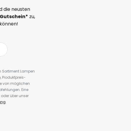
d die neusten
Gutschein*
zu,
 können!
em Sortiment Lampen
 Produktpreis-
te von möglichen
fehlungen. Eine
 oder über unser
ung
.