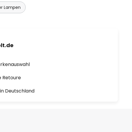
er Lampen
lt.de
arkenauswahl
e Retoure
1 in Deutschland