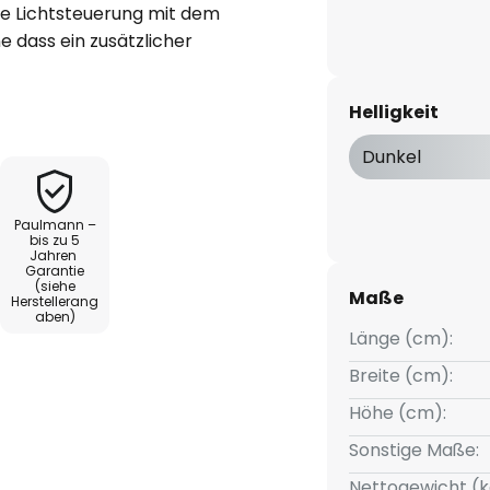
he Lichtsteuerung mit dem
 dass ein zusätzlicher
den Dimmstufen von 100%, 50%
ble Lichtsteuerung, die für jede
Helligkeit
st. Die Lichtabstrahlung lässt
kmöglichkeit des Strahlers in
Dunkel
. Dank des versenkten LED-
 blendfrei und gleichmäßig
Paulmann –
e Atmosphäre sorgt. Besonders
bis zu 5
Jahren
setfunktion, die es ermöglicht,
Garantie
it beizubehalten oder bei Bedarf
(siehe
Maße
Herstellerang
Spots verleiht jedem Raum eine
aben)
Länge (cm):
le Akzente.
Breite (cm):
Höhe (cm):
Sonstige Maße:
Nettogewicht (k