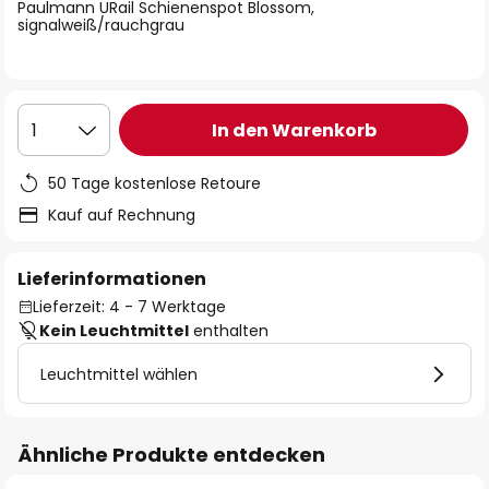
springen
Paulmann URail Schienenspot Blossom,
signalweiß/rauchgrau
In den Warenkorb
1
50 Tage kostenlose Retoure
Kauf auf Rechnung
Lieferinformationen
Lieferzeit: 4 - 7 Werktage
Kein Leuchtmittel
enthalten
Leuchtmittel wählen
Ähnliche Produkte entdecken