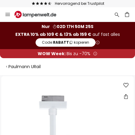
Hervorragend bei Trustpilot
Zum
Inhalt
springen
he
Nur
02D 17H 50M 24S
EXTRA 10% ab 109 € & 13% ab 159 €
auf fast alles
Code:
RABATT
kopieren
WOW Week:
Bis zu -70%
Paulmann URail
Zum
Ende
der
Bildgalerie
springen