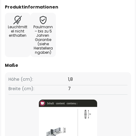
Produktinformationen
Leuchtmitt
Paulmann
el nicht
– bis zu 5
enthalten
Jahren
Garantie
(siehe
Herstellera
ngaben)
Maße
Höhe (cm):
1,8
Breite (cm):
7