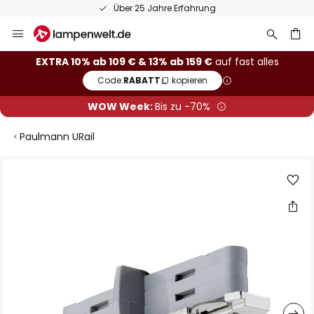
Über 25 Jahre Erfahrung
Zum
Inhalt
springen
he
EXTRA 10% ab 109 € & 13% ab 159 €
auf fast alles
Code:
RABATT
kopieren
WOW Week:
Bis zu -70%
Paulmann URail
Zum
Ende
der
Bildgalerie
springen