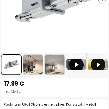
Zum
17,99 €
Anfang
der
inkl. MwSt.
Bildgalerie
springen
Paulmann URail Stromtrenner, silber, Kunststoff, Metall