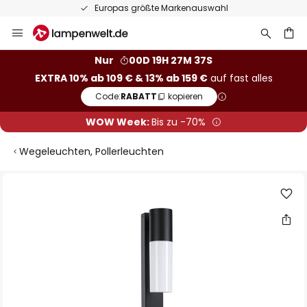
Europas größte Markenauswahl
Zum
Inhalt
springen
he
Nur
00D 19H 27M 37S
EXTRA 10% ab 109 € & 13% ab 159 €
auf fast alles
Code:
RABATT
kopieren
WOW Week:
Bis zu -70%
Wegeleuchten, Pollerleuchten
Zum
Ende
der
Bildgalerie
springen