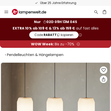
Über 25 Jahre Erfahrung
Zum
Inhalt
springen
he
Nur
02D 09H 13M 04S
EXTRA 10% ab 109 € & 13% ab 159 €
auf fast alles
Code:
RABATT
kopieren
WOW Week:
Bis zu -70%
Pendelleuchten & Hängelampen
Zum
Ende
der
Bildgalerie
springen