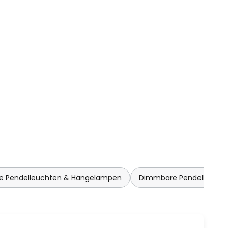
he Pendelleuchten & Hängelampen
Dimmbare Pendelleucht