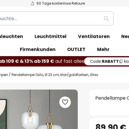
50 Tage kostenlose Retoure
Suche
leuchten
Leuchtmittel
Ventilatoren
Ne
Firmenkunden
OUTLET
Mehr
b 109 € & 13% ab 159 €
auf fast alles
Code:
RABATT
ko
mpen
Pendellampe Oslo, Ø 23 cm, klar/goldfarben, Glas
Pendellampe Os
89,90 €