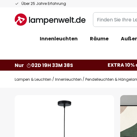
Zum
Über 25 Jahre Erfahrung
Inhalt
Finden
springen
Sie
Ihre
Innenleuchten
Räume
Außen
Leuchte...
EXTRA 10% a
Nur
02D 19H 33M 37S
Lampen & Leuchten
Innenleuchten
Pendelleuchten & Hängela
Zum
Ende
der
Bildgalerie
springen