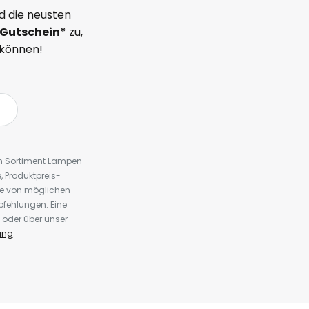
d die neusten
Gutschein*
zu,
 können!
em Sortiment Lampen
 Produktpreis-
te von möglichen
fehlungen. Eine
 oder über unser
ung
.