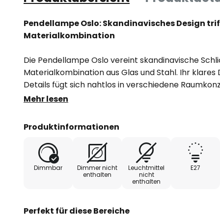
Pendellampe Oslo: Skandinavisches Design trif
Materialkombination
Die Pendellampe Oslo vereint skandinavische Schlic
Materialkombination aus Glas und Stahl. Ihr klares
Details fügt sich nahtlos in verschiedene Raumkonz
Wohnzimmern, Esszimmern und Küchen eine stilvol
Mehr lesen
Farbgebung sorgt für eine zeitlose Eleganz, die s
klassische Einrichtungsstile ergänzt.
Produktinformationen
Die Pendellampe Oslo ist ein dezenter Blickfang, d
Verarbeitung besticht. Die Verwendung von Glas un
Dimmbar
Dimmer nicht
Leuchtmittel
E27
Langlebigkeit, sondern auch eine ansprechende Lich
enthalten
nicht
enthalten
ein angenehmes Ambiente taucht. Ideal für all jene
Funktionalität legen, ohne Kompromisse bei der Äs
Perfekt für diese Bereiche