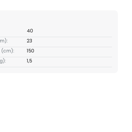
40
m):
23
 (cm):
150
g):
1,5