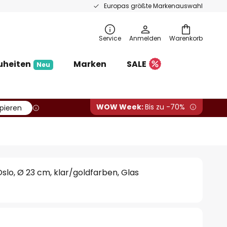
Europas größte Markenauswahl
Service
Anmelden
Warenkorb
uheiten
Marken
SALE
Neu
WOW Week:
Bis zu -70%
pieren
lo, Ø 23 cm, klar/goldfarben, Glas