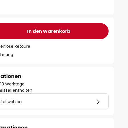
In den Warenkorb
tenlose Retoure
chnung
mationen
 - 18 Werktage
mittel
enthalten
ttel wählen
ormationen