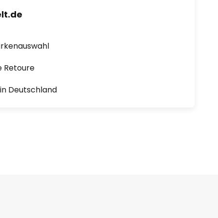
lt.de
arkenauswahl
e Retoure
1 in Deutschland