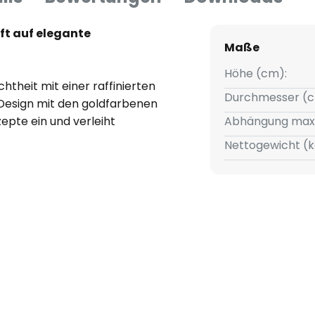
ft auf elegante
Maße
Höhe (cm):
htheit mit einer raffinierten
Durchmesser (c
 Design mit den goldfarbenen
epte ein und verleiht
Abhängung max
le Note. Die harmonische
Nettogewicht (k
owohl moderne als auch
er durch seine hochwertige
d Stahl garantiert nicht nur
tverteilung, die jeden Raum in
, die Wert auf Design und
thetik einzugehen.