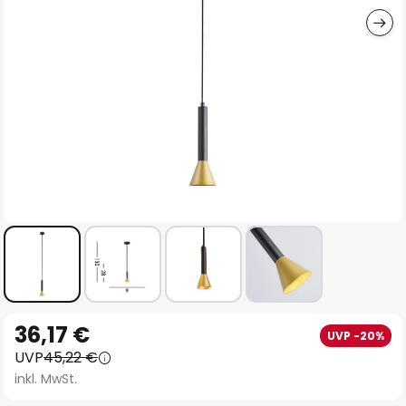
Zum
36,17 €
UVP -20%
Anfang
UVP
45,22 €
der
inkl. MwSt.
Bildgalerie