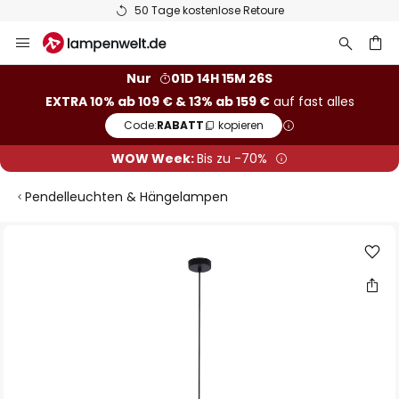
50 Tage kostenlose Retoure
Zum
Inhalt
springen
he
Nur
01D 14H 15M 25S
EXTRA 10% ab 109 € & 13% ab 159 €
auf fast alles
Code:
RABATT
kopieren
WOW Week:
Bis zu -70%
Pendelleuchten & Hängelampen
Zum
Ende
der
Bildgalerie
springen