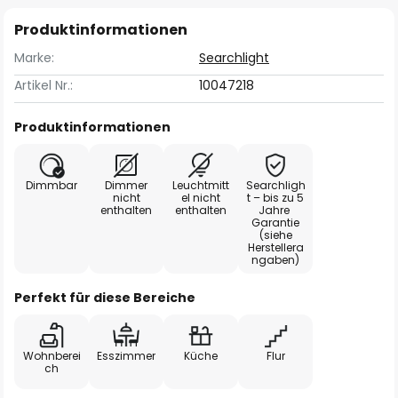
Produktinformationen
Marke:
Searchlight
Artikel Nr.:
10047218
Produktinformationen
Dimmbar
Dimmer
Leuchtmitt
Searchligh
nicht
el nicht
t – bis zu 5
enthalten
enthalten
Jahre
Garantie
(siehe
Herstellera
ngaben)
Perfekt für diese Bereiche
Wohnberei
Esszimmer
Küche
Flur
ch