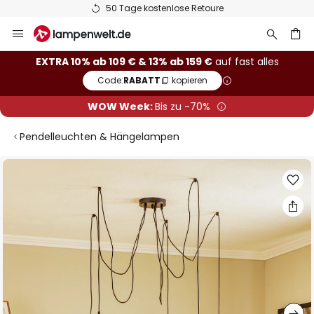
50 Tage kostenlose Retoure
Zum
Inhalt
springen
he
EXTRA 10% ab 109 € & 13% ab 159 €
auf fast alles
Code:
RABATT
kopieren
WOW Week:
Bis zu -70%
Pendelleuchten & Hängelampen
Zum
Ende
der
Bildgalerie
springen