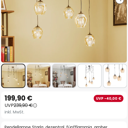
Zum
199,90 €
UVP -40,00 €
Anfang
UVP
239,90 €
der
inkl. MwSt.
Bildgalerie
springen
Pendellampe Starla, dezentral, fünfflammig, amber