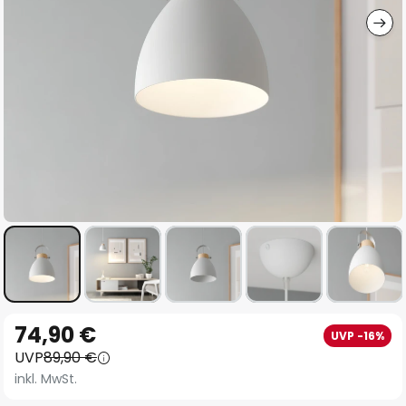
Zum
74,90 €
UVP -16%
Anfang
UVP
89,90 €
der
inkl. MwSt.
Bildgalerie