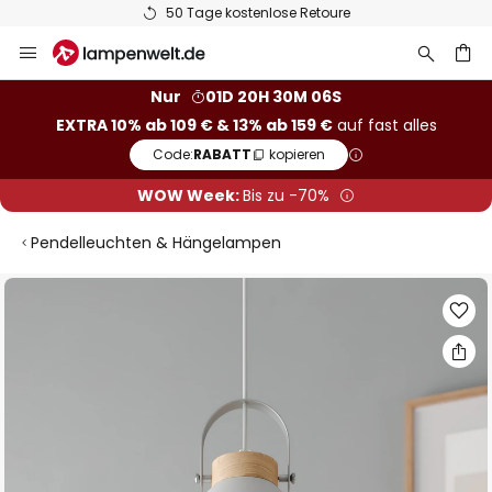
50 Tage kostenlose Retoure
Zum
Inhalt
springen
he
Nur
01D 20H 30M 05S
EXTRA 10% ab 109 € & 13% ab 159 €
auf fast alles
Code:
RABATT
kopieren
WOW Week:
Bis zu -70%
Pendelleuchten & Hängelampen
Zum
Ende
der
Bildgalerie
springen