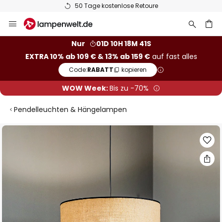
50 Tage kostenlose Retoure
Zum
Inhalt
springen
he
Nur
01D 10H 18M 40S
EXTRA 10% ab 109 € & 13% ab 159 €
auf fast alles
Code:
RABATT
kopieren
WOW Week:
Bis zu -70%
Pendelleuchten & Hängelampen
Zum
Ende
der
Bildgalerie
springen