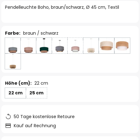
springen
Pendelleuchte Boho, braun/schwarz, Ø 45 cm, Textil
Farbe:
braun / schwarz
Höhe (cm):
22 cm
22 cm
25 cm
50 Tage kostenlose Retoure
Kauf auf Rechnung