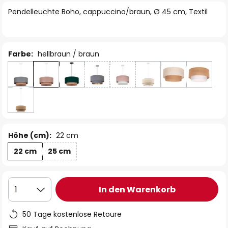
springen
Pendelleuchte Boho, cappuccino/braun, Ø 45 cm, Textil
Farbe:
hellbraun / braun
Höhe (cm):
22 cm
22 cm
25 cm
In den Warenkorb
1
50 Tage kostenlose Retoure