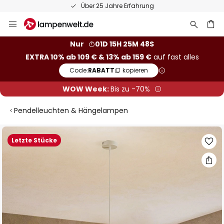
Über 25 Jahre Erfahrung
Zum
Inhalt
springen
he
Nur
01D 15H 25M 48S
EXTRA 10% ab 109 € & 13% ab 159 €
auf fast alles
Code:
RABATT
kopieren
WOW Week:
Bis zu -70%
Pendelleuchten & Hängelampen
Zum
Letzte Stücke
Ende
der
Bildgalerie
springen